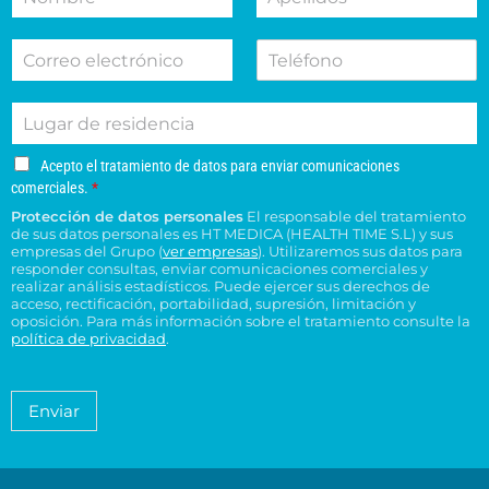
o
p
t
c
m
e
i
c
C
T
b
l
v
i
o
e
r
l
o
o
r
l
e
i
d
n
L
r
é
d
e
e
u
e
f
o
s
s
g
o
o
s
u
u
A
Acepto el tratamiento de datos para enviar comunicaciones
a
e
n
*
c
c
c
comerciales.
*
r
l
o
e
o
e
Protección de datos personales
El responsable del tratamiento
d
e
p
n
n
de sus datos personales es HT MEDICA (HEALTH TIME S.L) y sus
e
t
c
s
t
empresas del Grupo (
ver empresas
). Utilizaremos sus datos para
o
r
t
responder consultas, enviar comunicaciones comerciales y
u
r
e
e
realizar análisis estadísticos. Puede ejercer sus derechos de
r
l
o
l
acceso, rectificación, portabilidad, supresión, limitación y
s
ó
t
H
t
oposición. Para más información sobre el tratamiento consulte la
i
n
a
T
política de privacidad
.
r
d
i
*
M
a
e
c
é
t
n
o
a
d
Enviar
c
*
m
i
i
i
c
e
a
a
n
*