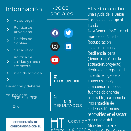
m
t
á
Redes
o
Información
HT Médica ha recibido
s
sociales
d
una ayuda de la Unión
c
e
Europea con cargo al
Aviso Legal
e
d
Fondo
Política de
a
r
NextGenerationEU, en el
privacidad
t
c
marco del Plan de
Política de
o
a
Recuperación,
Cookies
s
n
Trasformación y
p
Canal Ético
o
Resiliencia, para
a
Política de
*
(denominación de la
r
calidad y medio
actuación/proyecto)
a
ambiente
dentro del programa de
e
Plan de acogida
incentivos ligados al
n
CITA ONLINE
autoconsumo y
v
Derechos y deberes
almacenamiento, con
i
a
fuentes de energía
del paciente
r
renovable, así como la
PDF Esp
PDF
MIS
c
implantación de
RESULTADOS
Eng
o
sistemas térmicos
m
renovables en el sector
u
residencial del
Copyrigh
n
Ministerio para la
i
t ©
2026