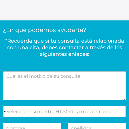
¿En qué podemos ayudarte?
*Recuerda que si tu consulta está relacionada
con una cita, debes contactar a través de los
siguientes enlaces:
C
u
a
l
e
s
e
S
Seleccione su centro HT Médica más cercano
l
e
m
l
N
A
o
e