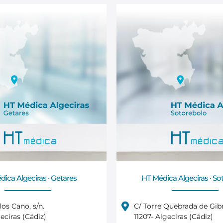
ica Algeciras · Getares
HT Médica Algeciras · So
los Cano, s/n.
C/ Torre Quebrada de Gibra
eciras (Cádiz)
11207- Algeciras (Cádiz)