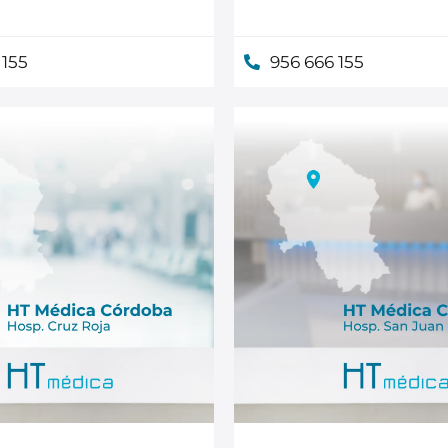
 155
956 666 155