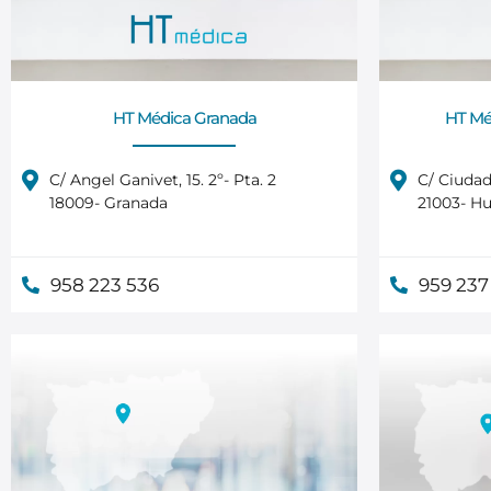
HT Médica Granada
HT Méd
C/ Angel Ganivet, 15. 2º- Pta. 2
C/ Ciudade
18009- Granada
21003- Hu
958 223 536
959 237