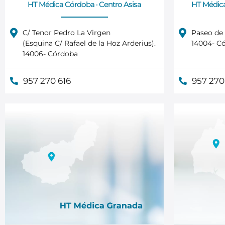
HT Médica Córdoba · Centro Asisa
HT Médica
C/ Tenor Pedro La Virgen
Paseo de l
(Esquina C/ Rafael de la Hoz Arderius).
14004- C
14006- Córdoba
957 270 616
957 270