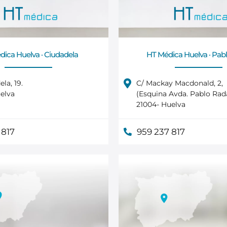
ica Huelva · Ciudadela
HT Médica Huelva · Pab
la, 19.
C/ Mackay Macdonald, 2,
elva
(Esquina Avda. Pablo Rada
21004- Huelva
 817
959 237 817