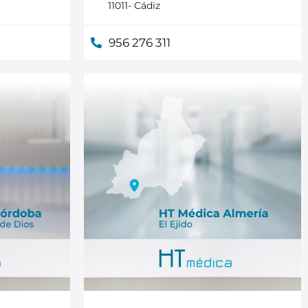
11011- Cádiz
956 276 311