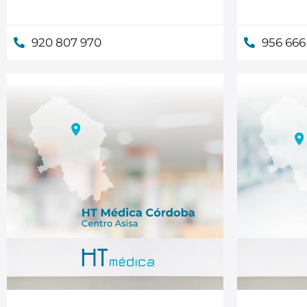
920 807 970
956 666