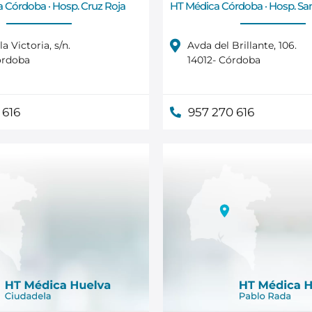
 Córdoba · Hosp. Cruz Roja
HT Médica Córdoba · Hosp. Sa
a Victoria, s/n.
Avda del Brillante, 106.
órdoba
14012- Córdoba
 616
957 270 616