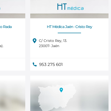
lo Rada
HT Médica Jaén · Cristo Rey
C/ Cristo Rey, 13.
).
23007- Jaén
953 275 601