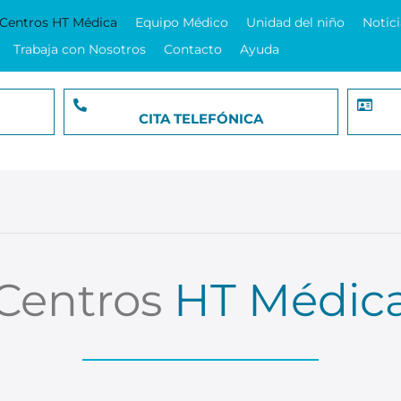
Centros HT Médica
Equipo Médico
Unidad del niño
Notici
Trabaja con Nosotros
Contacto
Ayuda
CITA TELEFÓNICA
Centros
HT Médic