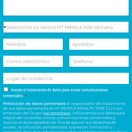
a
l
e
s
e
S
Seleccione su centro HT Médica más cercano
l
e
m
l
N
A
o
e
o
p
t
c
m
e
i
c
C
T
b
l
v
i
o
e
r
l
o
o
r
l
e
i
d
n
L
r
é
d
e
e
u
e
f
o
s
s
g
o
o
s
u
u
A
Acepto el tratamiento de datos para enviar comunicaciones
a
e
n
*
c
c
c
comerciales.
*
r
l
o
e
o
e
Protección de datos personales
El responsable del tratamiento
d
e
p
n
n
de sus datos personales es HT MEDICA (HEALTH TIME S.L) y sus
e
t
c
s
t
empresas del Grupo (
ver empresas
). Utilizaremos sus datos para
o
r
t
responder consultas, enviar comunicaciones comerciales y
u
r
e
e
realizar análisis estadísticos. Puede ejercer sus derechos de
r
l
o
l
acceso, rectificación, portabilidad, supresión, limitación y
s
ó
t
H
t
oposición. Para más información sobre el tratamiento consulte la