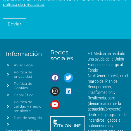
i
n
a
T
política de privacidad
.
r
d
i
*
M
a
e
c
é
t
n
o
a
d
Enviar
c
*
m
i
i
i
c
e
a
a
n
*
m
t
á
Redes
o
Información
HT Médica ha recibido
s
sociales
d
una ayuda de la Unión
c
e
Europea con cargo al
Aviso Legal
e
d
Fondo
Política de
a
r
NextGenerationEU, en el
privacidad
t
c
marco del Plan de
Política de
o
a
Recuperación,
Cookies
s
n
Trasformación y
p
Canal Ético
o
Resiliencia, para
a
Política de
*
(denominación de la
r
calidad y medio
actuación/proyecto)
a
ambiente
dentro del programa de
e
Plan de acogida
incentivos ligados al
n
CITA ONLINE
autoconsumo y
v
Derechos y deberes