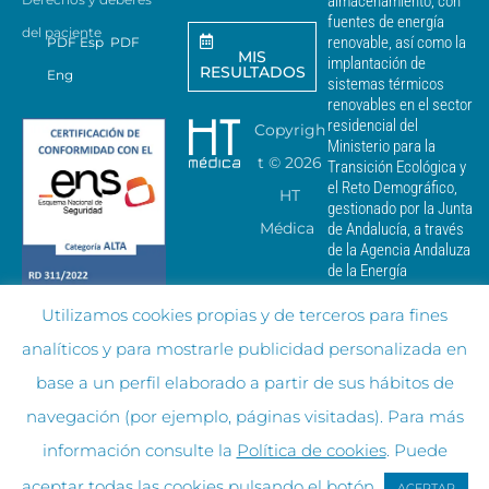
almacenamiento, con
i
a
fuentes de energía
del paciente
r
renovable, así como la
PDF Esp
PDF
MIS
c
implantación de
RESULTADOS
Eng
o
sistemas térmicos
m
renovables en el sector
u
residencial del
Copyrigh
n
Ministerio para la
i
t ©
2026
Transición Ecológica y
c
el Reto Demográfico,
HT
a
gestionado por la Junta
c
Médica
de Andalucía, a través
i
de la Agencia Andaluza
o
de la Energía
n
e
Utilizamos cookies propias y de terceros para fines
s
c
analíticos y para mostrarle publicidad personalizada en
o
m
base a un perfil elaborado a partir de sus hábitos de
e
r
navegación (por ejemplo, páginas visitadas). Para más
c
información consulte la
Política de cookies
. Puede
i
a
aceptar todas las cookies pulsando el botón
ACEPTAR