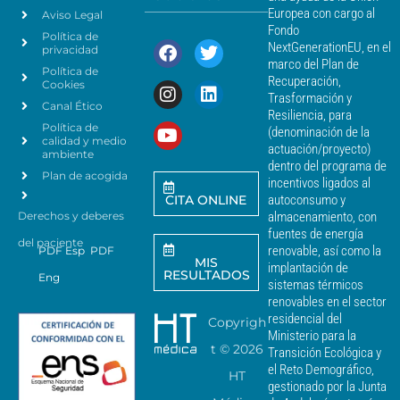
c
e
Europea con cargo al
Aviso Legal
e
d
Fondo
Política de
a
r
NextGenerationEU, en el
privacidad
t
c
marco del Plan de
Política de
o
a
Recuperación,
Cookies
s
n
Trasformación y
p
Canal Ético
o
Resiliencia, para
a
Política de
*
(denominación de la
r
calidad y medio
actuación/proyecto)
a
ambiente
dentro del programa de
e
Plan de acogida
incentivos ligados al
n
CITA ONLINE
autoconsumo y
v
Derechos y deberes
almacenamiento, con
i
a
fuentes de energía
del paciente
r
renovable, así como la
PDF Esp
PDF
MIS
c
implantación de
RESULTADOS
Eng
o
sistemas térmicos
m
renovables en el sector
u
residencial del
Copyrigh
n
Ministerio para la
i
t ©
2026
Transición Ecológica y
c
el Reto Demográfico,
HT
a
gestionado por la Junta
c