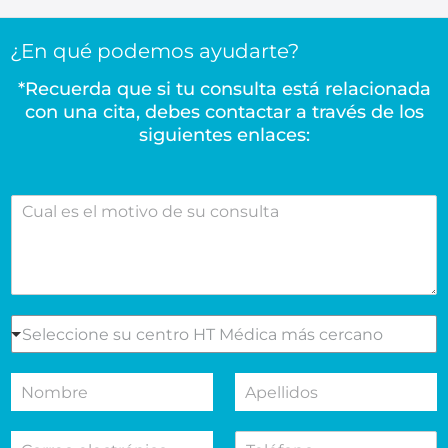
¿En qué podemos ayudarte?
*Recuerda que si tu consulta está relacionada
con una cita, debes contactar a través de los
siguientes enlaces:
C
u
a
l
e
s
e
S
Seleccione su centro HT Médica más cercano
l
e
m
l
N
A
o
e
o
p
t
c
m
e
i
c
C
T
b
l
v
i