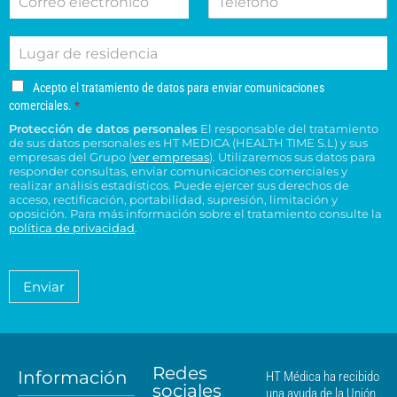
o
e
r
l
o
o
r
l
e
i
d
n
L
r
é
d
e
e
u
e
f
o
s
s
g
o
o
s
u
u
A
Acepto el tratamiento de datos para enviar comunicaciones
a
e
n
*
c
c
c
comerciales.
*
r
l
o
e
o
e
Protección de datos personales
El responsable del tratamiento
d
e
p
n
n
de sus datos personales es HT MEDICA (HEALTH TIME S.L) y sus
e
t
c
s
t
empresas del Grupo (
ver empresas
). Utilizaremos sus datos para
o
r
t
responder consultas, enviar comunicaciones comerciales y
u
r
e
e
realizar análisis estadísticos. Puede ejercer sus derechos de
r
l
o
l
acceso, rectificación, portabilidad, supresión, limitación y
s
ó
t
H
t
oposición. Para más información sobre el tratamiento consulte la
i
n
a
T
política de privacidad
.
r
d
i
*
M
a
e
c
é
t
n
o
a
d
Enviar
c
*
m
i
i
i
c
e
a
a
n
*
m
t
á
Redes
o
Información
HT Médica ha recibido
s
sociales
d
una ayuda de la Unión