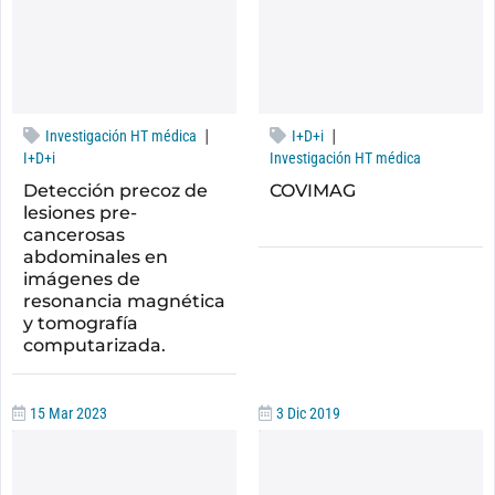
|
|
Investigación HT médica
I+D+i
I+D+i
Investigación HT médica
Detección precoz de
COVIMAG
lesiones pre-
cancerosas
abdominales en
imágenes de
resonancia magnética
y tomografía
computarizada.
15 Mar 2023
3 Dic 2019