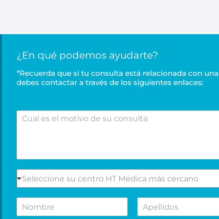
¿En qué podemos ayudarte?
*Recuerda que si tu consulta está relacionada con una 
debes contactar a través de los siguientes enlaces:
C
u
a
l
e
s
e
S
Seleccione su centro HT Médica más cercano
l
e
m
l
N
A
o
e
o
p
t
c