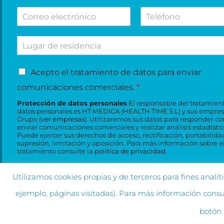
m
e
i
c
C
T
b
l
v
i
o
e
r
l
o
o
r
l
e
i
d
n
L
r
é
d
e
e
u
e
f
o
s
s
g
o
o
s
u
u
A
a
e
n
Acepto el tratamiento de datos para enviar
*
c
c
c
r
l
o
o
e
comunicaciones comerciales.
*
e
d
e
n
n
p
e
c
s
t
Protección de datos personales
El responsable del tratamien
t
r
t
datos personales es HT MEDICA (HEALTH TIME S.L) y sus empres
u
r
o
Grupo (
ver empresas
). Utilizaremos sus datos para responder co
e
r
l
o
enviar comunicaciones comerciales y realizar análisis estadístic
e
s
ó
t
H
Puede ejercer sus derechos de acceso, rectificación, portabilida
l
i
n
a
T
supresión, limitación y oposición. Para más información sobre e
t
d
i
tratamiento consulte la
política de privacidad
.
*
M
r
e
c
é
a
n
o
d
Utilizamos cookies propias y de terceros para fines analí
t
c
*
i
a
Enviar
i
ejemplo, páginas visitadas). Para más información consu
c
m
a
a
i
*
botón
m
e
á