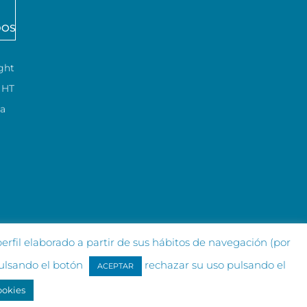
DOS
ght
HT
ca
erfil elaborado a partir de sus hábitos de navegación (por
pulsando el botón
rechazar su uso pulsando el
ACEPTAR
ookies