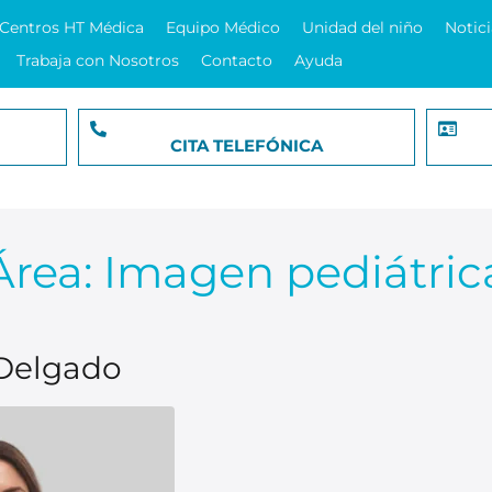
Centros HT Médica
Equipo Médico
Unidad del niño
Notici
Trabaja con Nosotros
Contacto
Ayuda
CITA TELEFÓNICA
Área:
Imagen pediátric
 Delgado