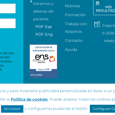
Derechos y
Noticias
MIS
RESULTA
deberes del
Formación
paciente
Trabaja con
Copyri
PDF Esp
Nosotros
©
2026
PDF Eng
Contacto
Médi
Ayuda
to de sus
as del
nsultas,
os.
d,
l
ticos y para mostrarle publicidad personalizada en base a un p
lte la
Política de cookies
. Puede aceptar todas las cookies 
y configurarlas pulsando el botón
Configurar C
RECHAZAR