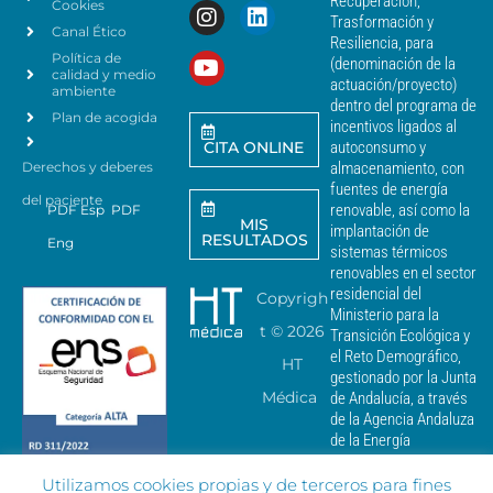
Recuperación,
Cookies
s
n
Trasformación y
p
Canal Ético
o
Resiliencia, para
a
Política de
*
(denominación de la
r
calidad y medio
actuación/proyecto)
a
ambiente
dentro del programa de
e
Plan de acogida
incentivos ligados al
n
CITA ONLINE
autoconsumo y
v
Derechos y deberes
almacenamiento, con
i
a
fuentes de energía
del paciente
r
renovable, así como la
PDF Esp
PDF
MIS
c
implantación de
RESULTADOS
Eng
o
sistemas térmicos
m
renovables en el sector
u
residencial del
Copyrigh
n
Ministerio para la
i
t ©
2026
Transición Ecológica y
c
el Reto Demográfico,
HT
a
gestionado por la Junta
c
Médica
de Andalucía, a través
i
de la Agencia Andaluza
o
de la Energía
n
e
Utilizamos cookies propias y de terceros para fines
s