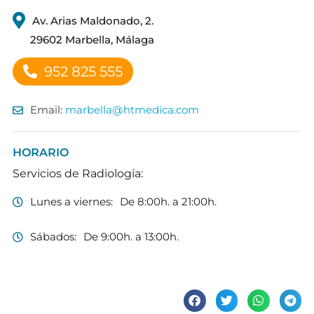
Nombre y Apellidos
*
Av. Arias Maldonado, 2.
29602 Marbella, Málaga
Centro HT Médica
*
952 825 555
Email:
marbella@htmedica.com
¿Quiéres que te contactemos por teléfono?
HORARIO
Servicios de Radiología:
¿Quiéres que te contactemos por mail?
*
Lunes a viernes:
De 8:00h. a 21:00h.
Sábados:
De 9:00h. a 13:00h.
¿En qué podemos ayudarte?