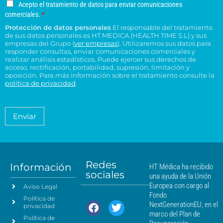
o
o
s
u
u
A
Acepto el tratamiento de datos para enviar comunicaciones
a
e
n
*
c
c
c
comerciales.
*
r
l
o
e
o
e
Protección de datos personales
El responsable del tratamiento
d
e
p
n
n
de sus datos personales es HT MEDICA (HEALTH TIME S.L) y sus
e
t
c
s
t
empresas del Grupo (
ver empresas
). Utilizaremos sus datos para
o
r
t
responder consultas, enviar comunicaciones comerciales y
u
r
e
e
realizar análisis estadísticos. Puede ejercer sus derechos de
r
l
o
l
acceso, rectificación, portabilidad, supresión, limitación y
s
ó
t
H
t
oposición. Para más información sobre el tratamiento consulte la
i
n
a
T
política de privacidad
.
r
d
i
*
M
a
e
c
é
t
n
o
a
d
Enviar
c
*
m
i
i
i
c
e
a
a
n
*
m
t
á
Redes
o
Información
HT Médica ha recibido
s
sociales
d
una ayuda de la Unión
c
e
Europea con cargo al
Aviso Legal
e
d
Fondo
Política de
a
r
NextGenerationEU, en el
privacidad
t
c
marco del Plan de
Política de
o
a