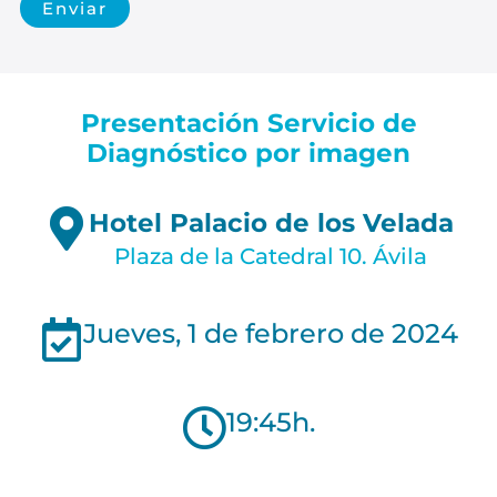
a
Enviar
m
i
e
n
t
Presentación Servicio de
o
Diagnóstico por imagen
d
e
d
Hotel Palacio de los Velada
a
t
Plaza de la Catedral 10. Ávila
o
s
p
Jueves, 1 de febrero de 2024
a
r
a
e
19:45h.
n
v
i
a