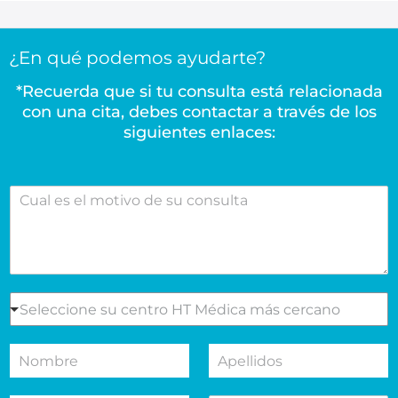
a
l
e
¿En qué podemos ayudarte?
s
.
*Recuerda que si tu consulta está relacionada
*
con una cita, debes contactar a través de los
siguientes enlaces:
C
u
a
l
e
s
e
S
Seleccione su centro HT Médica más cercano
l
e
m
l
N
A
o
e
o
p
t
c
m
e
i
c