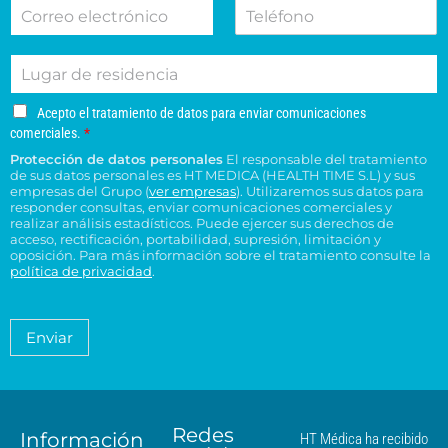
C
T
b
l
v
i
o
e
r
l
o
o
r
l
e
i
d
n
L
r
é
d
e
e
u
e
f
o
s
s
g
o
o
s
u
u
A
Acepto el tratamiento de datos para enviar comunicaciones
a
e
n
*
c
c
c
comerciales.
*
r
l
o
e
o
e
Protección de datos personales
El responsable del tratamiento
d
e
p
n
n
de sus datos personales es HT MEDICA (HEALTH TIME S.L) y sus
e
t
c
s
t
empresas del Grupo (
ver empresas
). Utilizaremos sus datos para
o
r
t
responder consultas, enviar comunicaciones comerciales y
u
r
e
e
realizar análisis estadísticos. Puede ejercer sus derechos de
r
l
o
l
acceso, rectificación, portabilidad, supresión, limitación y
s
ó
t
H
t
oposición. Para más información sobre el tratamiento consulte la
i
n
a
T
política de privacidad
.
r
d
i
*
M
a
e
c
é
t
n
o
a
d
Enviar
c
*
m
i
i
i
c
e
a
a
n
*
m
t
á
Redes
o
Información
HT Médica ha recibido