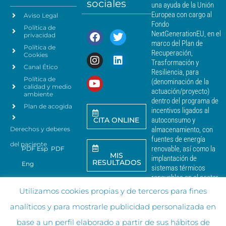
s
sociales
d
una ayuda de la Unión
c
e
Europea con cargo al
Aviso Legal
e
d
Fondo
Política de
a
r
NextGenerationEU, en el
privacidad
t
c
marco del Plan de
Política de
o
a
Recuperación,
Cookies
s
n
Trasformación y
p
Canal Ético
o
Resiliencia, para
a
Política de
*
(denominación de la
r
calidad y medio
actuación/proyecto)
a
ambiente
dentro del programa de
e
Plan de acogida
incentivos ligados al
n
CITA ONLINE
autoconsumo y
v
Derechos y deberes
almacenamiento, con
i
a
fuentes de energía
del paciente
r
renovable, así como la
PDF Esp
PDF
MIS
c
implantación de
RESULTADOS
Eng
o
sistemas térmicos
m
renovables en el sector
u
residencial del
Copyrigh
Utilizamos cookies propias y de terceros para fines
n
Ministerio para la
i
t ©
2026
analíticos y para mostrarle publicidad personalizada en
Transición Ecológica y
c
el Reto Demográfico,
HT
a
base a un perfil elaborado a partir de sus hábitos de
gestionado por la Junta