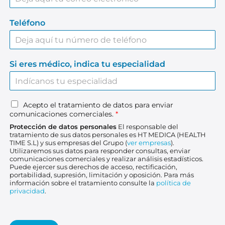
Teléfono
Si eres médico, indica tu especialidad
A
Acepto el tratamiento de datos para enviar
comunicaciones comerciales.
*
c
e
Protección de datos personales
El responsable del
p
tratamiento de sus datos personales es HT MEDICA (HEALTH
TIME S.L) y sus empresas del Grupo (
ver empresas
).
t
Utilizaremos sus datos para responder consultas, enviar
o
comunicaciones comerciales y realizar análisis estadísticos.
e
Puede ejercer sus derechos de acceso, rectificación,
l
portabilidad, supresión, limitación y oposición. Para más
información sobre el tratamiento consulte la
política de
t
privacidad
.
r
a
t