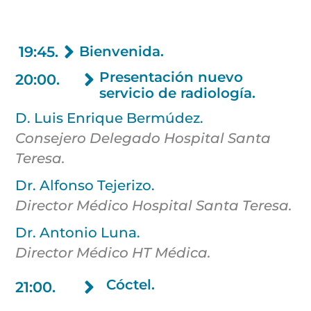
r
c
o
19:45.
Bienvenida.
m
u
Presentación nuevo
20:00.
n
servicio de radiología.
i
c
D. Luis Enrique Bermúdez.
a
c
Consejero Delegado Hospital Santa
i
Teresa.
o
n
Dr. Alfonso Tejerizo.
e
s
Director Médico Hospital Santa Teresa.
c
o
Dr. Antonio Luna.
m
Director Médico HT Médica.
e
r
Cóctel.
21:00.
c
i