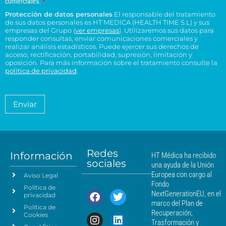
comerciales.
*
r
l
o
e
o
e
Protección de datos personales
El responsable del tratamiento
d
e
p
n
n
de sus datos personales es HT MEDICA (HEALTH TIME S.L) y sus
e
t
c
s
t
empresas del Grupo (
ver empresas
). Utilizaremos sus datos para
o
r
t
responder consultas, enviar comunicaciones comerciales y
u
r
e
e
realizar análisis estadísticos. Puede ejercer sus derechos de
r
l
o
l
acceso, rectificación, portabilidad, supresión, limitación y
s
ó
t
H
t
oposición. Para más información sobre el tratamiento consulte la
i
n
a
T
política de privacidad
.
r
d
i
*
M
a
e
c
é
t
n
o
a
d
Enviar
c
*
m
i
i
i
c
e
a
a
n
*
m
t
á
Redes
o
Información
HT Médica ha recibido
s
sociales
d
una ayuda de la Unión
c
e
Europea con cargo al
Aviso Legal
e
d
Fondo
Política de
a
r
NextGenerationEU, en el
privacidad
t
c
marco del Plan de
Política de
o
a
Recuperación,
Cookies
s
n
Trasformación y
p