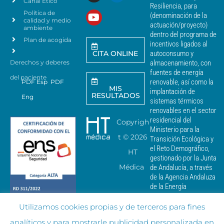
Canal Ético
o
Resiliencia, para
a
Política de
*
(denominación de la
r
calidad y medio
actuación/proyecto)
a
ambiente
dentro del programa de
e
Plan de acogida
incentivos ligados al
n
CITA ONLINE
autoconsumo y
v
Derechos y deberes
almacenamiento, con
i
a
fuentes de energía
del paciente
r
renovable, así como la
PDF Esp
PDF
MIS
c
implantación de
RESULTADOS
Eng
o
sistemas térmicos
m
renovables en el sector
u
residencial del
Copyrigh
n
Ministerio para la
i
t ©
2026
Transición Ecológica y
c
el Reto Demográfico,
HT
a
gestionado por la Junta
c
Médica
de Andalucía, a través
i
de la Agencia Andaluza
o
de la Energía
n
e
Utilizamos cookies propias y de terceros para fines
s
c
analíticos y para mostrarle publicidad personalizada en