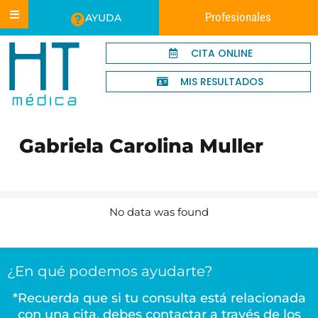
Profesionales
AYUDA
CITA ONLINE
MIS RESULTADOS
Gabriela Carolina Muller
No data was found
¿En qué podemos ayudarte?
*Recuerda que si tu consulta está relacionada
con una cita, debes contactar a través de los