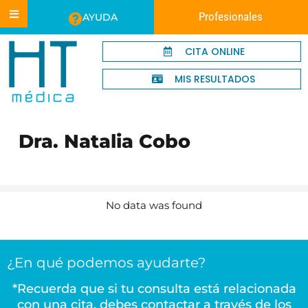
Profesionales
AYUDA
CITA ONLINE
MIS RESULTADOS
Dra. Natalia Cobo
No data was found
¿En qué podemos ayudarte?
*Recuerda que si tu consulta está relacionada
con una cita, debes contactar a través de los