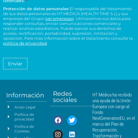
comerciales.
*
r
l
o
e
o
e
Protección de datos personales
El responsable del tratamiento
d
e
p
n
n
de sus datos personales es HT MEDICA (HEALTH TIME S.L) y sus
e
t
c
s
t
empresas del Grupo (
ver empresas
). Utilizaremos sus datos para
o
r
t
responder consultas, enviar comunicaciones comerciales y
u
r
e
e
realizar análisis estadísticos. Puede ejercer sus derechos de
r
l
o
l
acceso, rectificación, portabilidad, supresión, limitación y
s
ó
t
H
t
oposición. Para más información sobre el tratamiento consulte la
i
n
a
T
política de privacidad
.
r
d
i
*
M
a
e
c
é
t
n
o
a
d
Enviar
c
*
m
i
i
i
c
e
a
a
n
*
m
t
á
Redes
o
Información
HT Médica ha recibido
s
sociales
d
una ayuda de la Unión
c
e
Europea con cargo al
Aviso Legal
e
d
Fondo
Política de
a
r
NextGenerationEU, en el
privacidad
t
c
marco del Plan de
Política de
o
a
Recuperación,
Cookies
s
n
Trasformación y
p