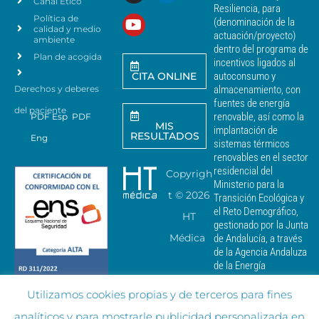
Canal Ético
o
Resiliencia, para
a
Política de
*
(denominación de la
r
calidad y medio
actuación/proyecto)
a
ambiente
dentro del programa de
e
Plan de acogida
incentivos ligados al
n
CITA ONLINE
autoconsumo y
v
Derechos y deberes
almacenamiento, con
i
a
fuentes de energía
del paciente
r
renovable, así como la
PDF Esp
PDF
MIS
c
implantación de
RESULTADOS
Eng
o
sistemas térmicos
m
renovables en el sector
u
residencial del
Copyrigh
n
Ministerio para la
i
t ©
2026
Transición Ecológica y
c
el Reto Demográfico,
HT
a
gestionado por la Junta
c
Médica
de Andalucía, a través
i
de la Agencia Andaluza
o
de la Energía
n
e
Utilizamos cookies propias y de terceros para fines
s
c
analíticos y para mostrarle publicidad personalizada en