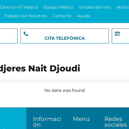
Centros HT Médica
Equipo Médico
Unidad del niño
Notici
Trabaja con Nosotros
Contacto
Ayuda
CITA TELEFÓNICA
jeres Nait Djoudi
No data was found
Informaci
Menú
Redes
ón
sociales