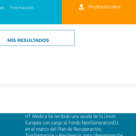
Profesionales
as
Formación
MIS RESULTADOS
HT Médica ha recibido una ayuda de la Unión
Europea con cargo al Fondo NextGenerationEU,
en el marco del Plan de Recuperación,
Trasformación y Resiliencia, para (denominación