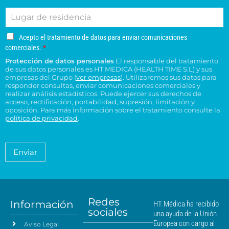
r
l
e
i
d
n
L
r
é
d
e
e
u
e
f
o
s
s
g
o
o
s
u
u
A
Acepto el tratamiento de datos para enviar comunicaciones
a
e
n
*
c
c
c
comerciales.
*
r
l
o
e
o
e
Protección de datos personales
El responsable del tratamiento
d
e
p
n
n
de sus datos personales es HT MEDICA (HEALTH TIME S.L) y sus
e
t
c
s
t
empresas del Grupo (
ver empresas
). Utilizaremos sus datos para
o
r
t
responder consultas, enviar comunicaciones comerciales y
u
r
e
e
realizar análisis estadísticos. Puede ejercer sus derechos de
r
l
o
l
acceso, rectificación, portabilidad, supresión, limitación y
s
ó
t
H
t
oposición. Para más información sobre el tratamiento consulte la
i
n
a
T
política de privacidad
.
r
d
i
*
M
a
e
c
é
t
n
o
a
d
Enviar
c
*
m
i
i
i
c
e
a
a
n
*
m
t
á
Redes
o
Información
HT Médica ha recibido
s
sociales
d
una ayuda de la Unión
c
e
Europea con cargo al
Aviso Legal