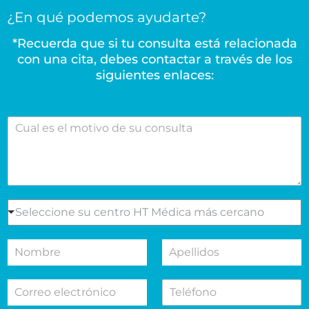
¿En qué podemos ayudarte?
*Recuerda que si tu consulta está relacionada
con una cita, debes contactar a través de los
siguientes enlaces:
C
u
a
l
e
s
e
S
Seleccione su centro HT Médica más cercano
l
e
m
l
N
A
o
e
o
p
t
c
m
e
i
c
C
T
b
l
v
i
o
e
r
l
o
o