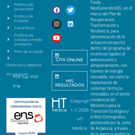
e
d
Fondo
Política de
a
r
NextGenerationEU, en el
privacidad
t
c
marco del Plan de
Política de
o
a
Recuperación,
Cookies
s
n
Trasformación y
p
Canal Ético
o
Resiliencia, para
a
Política de
*
(denominación de la
r
calidad y medio
actuación/proyecto)
a
ambiente
dentro del programa de
e
Plan de acogida
incentivos ligados al
n
CITA ONLINE
autoconsumo y
v
Derechos y deberes
almacenamiento, con
i
a
fuentes de energía
del paciente
r
renovable, así como la
PDF Esp
PDF
MIS
c
implantación de
RESULTADOS
Eng
o
sistemas térmicos
m
renovables en el sector
u
residencial del
Copyrigh
n
Ministerio para la
i
t ©
2026
Transición Ecológica y
c
el Reto Demográfico,
HT
a
gestionado por la Junta
c
Médica
de Andalucía, a través
i
de la Agencia Andaluza