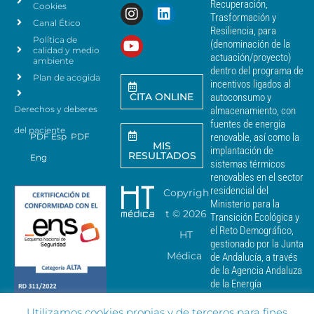
a
Recuperación,
Cookies
s
n
Trasformación y
p
Canal Ético
o
Resiliencia, para
a
Política de
*
(denominación de la
r
calidad y medio
actuación/proyecto)
a
ambiente
dentro del programa de
e
Plan de acogida
incentivos ligados al
n
CITA ONLINE
autoconsumo y
v
Derechos y deberes
almacenamiento, con
i
a
fuentes de energía
del paciente
r
PDF Esp
PDF
renovable, así como la
MIS
c
implantación de
RESULTADOS
Eng
o
sistemas térmicos
m
renovables en el sector
u
residencial del
Copyrigh
n
Ministerio para la
i
t ©
2026
Transición Ecológica y
c
el Reto Demográfico,
HT
a
gestionado por la Junta
c
Médica
de Andalucía, a través
i
de la Agencia Andaluza
o
de la Energía
n
e
Utilizamos cookies propias y de terceros para fines
s