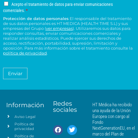
g
o
o
s
u
u
A
Acepto el tratamiento de datos para enviar comunicaciones
a
e
n
*
c
c
c
comerciales.
*
r
l
o
e
o
e
Protección de datos personales
El responsable del tratamiento
d
e
p
n
n
de sus datos personales es HT MEDICA (HEALTH TIME S.L) y sus
e
t
c
s
t
empresas del Grupo (
ver empresas
). Utilizaremos sus datos para
o
r
t
responder consultas, enviar comunicaciones comerciales y
u
r
e
e
realizar análisis estadísticos. Puede ejercer sus derechos de
r
l
o
l
acceso, rectificación, portabilidad, supresión, limitación y
s
ó
t
H
t
oposición. Para más información sobre el tratamiento consulte la
i
n
a
T
política de privacidad
.
r
d
i
*
M
a
e
c
é
t
n
o
a
d
Enviar
c
*
m
i
i
i
c
e
a
a
n
*
m
t
á
Redes
o
Información
HT Médica ha recibido
s
sociales
d
una ayuda de la Unión
c
e
Europea con cargo al
Aviso Legal
e
d
Fondo
Política de
a
r
NextGenerationEU, en el
privacidad
t
c
marco del Plan de
Política de
o