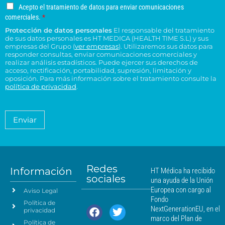
g
o
o
s
u
u
A
Acepto el tratamiento de datos para enviar comunicaciones
a
e
n
*
c
c
c
comerciales.
*
r
l
o
e
o
e
Protección de datos personales
El responsable del tratamiento
d
e
p
n
n
de sus datos personales es HT MEDICA (HEALTH TIME S.L) y sus
e
t
c
s
t
empresas del Grupo (
ver empresas
). Utilizaremos sus datos para
o
r
t
responder consultas, enviar comunicaciones comerciales y
u
r
e
e
realizar análisis estadísticos. Puede ejercer sus derechos de
r
l
o
l
acceso, rectificación, portabilidad, supresión, limitación y
s
ó
t
H
t
oposición. Para más información sobre el tratamiento consulte la
i
n
a
T
política de privacidad
.
r
d
i
*
M
a
e
c
é
t
n
o
a
d
Enviar
c
*
m
i
i
i
c
e
a
a
n
*
m
t
á
Redes
o
Información
HT Médica ha recibido
s
sociales
d
una ayuda de la Unión
c
e
Europea con cargo al
Aviso Legal
e
d
Fondo
Política de
a
r
NextGenerationEU, en el
privacidad
t
c
marco del Plan de
Política de
o