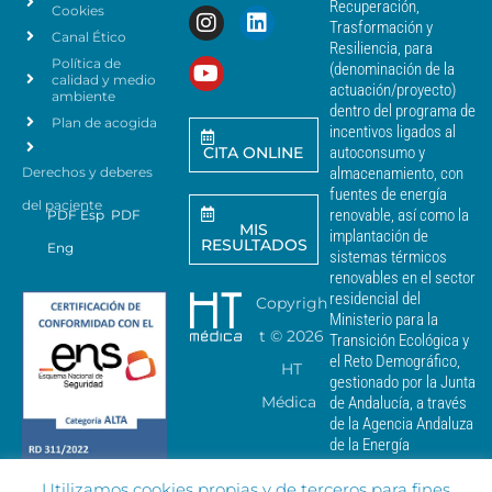
a
Recuperación,
Cookies
s
n
Trasformación y
p
Canal Ético
o
Resiliencia, para
a
Política de
*
(denominación de la
r
calidad y medio
actuación/proyecto)
a
ambiente
dentro del programa de
e
Plan de acogida
incentivos ligados al
n
CITA ONLINE
autoconsumo y
v
Derechos y deberes
almacenamiento, con
i
a
fuentes de energía
del paciente
r
renovable, así como la
PDF Esp
PDF
MIS
c
implantación de
RESULTADOS
Eng
o
sistemas térmicos
m
renovables en el sector
u
residencial del
Copyrigh
n
Ministerio para la
i
t ©
2026
Transición Ecológica y
c
el Reto Demográfico,
HT
a
gestionado por la Junta
c
Médica
de Andalucía, a través
i
de la Agencia Andaluza
o
de la Energía
n
e
Utilizamos cookies propias y de terceros para fines
s