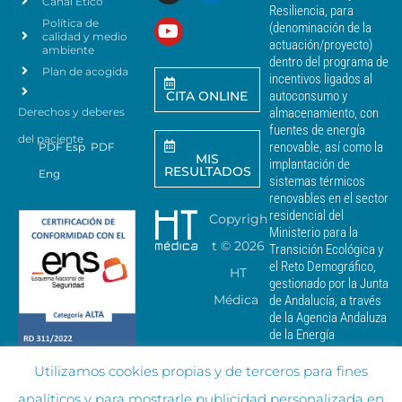
Canal Ético
o
Resiliencia, para
a
Política de
*
(denominación de la
r
calidad y medio
actuación/proyecto)
a
ambiente
dentro del programa de
e
Plan de acogida
incentivos ligados al
n
CITA ONLINE
autoconsumo y
v
Derechos y deberes
almacenamiento, con
i
a
fuentes de energía
del paciente
r
renovable, así como la
PDF Esp
PDF
MIS
c
implantación de
RESULTADOS
Eng
o
sistemas térmicos
m
renovables en el sector
u
residencial del
Copyrigh
n
Ministerio para la
i
t ©
2026
Transición Ecológica y
c
el Reto Demográfico,
HT
a
gestionado por la Junta
c
Médica
de Andalucía, a través
i
de la Agencia Andaluza
o
de la Energía
n
e
Utilizamos cookies propias y de terceros para fines
s
c
analíticos y para mostrarle publicidad personalizada en