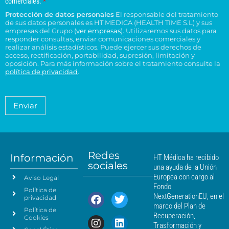
comerciales.
*
r
l
o
e
o
e
Protección de datos personales
El responsable del tratamiento
d
e
p
n
n
de sus datos personales es HT MEDICA (HEALTH TIME S.L) y sus
e
t
c
s
t
empresas del Grupo (
ver empresas
). Utilizaremos sus datos para
o
r
t
responder consultas, enviar comunicaciones comerciales y
u
r
e
e
realizar análisis estadísticos. Puede ejercer sus derechos de
r
l
o
l
acceso, rectificación, portabilidad, supresión, limitación y
s
ó
t
H
t
oposición. Para más información sobre el tratamiento consulte la
i
n
a
T
política de privacidad
.
r
d
i
*
M
a
e
c
é
t
n
o
a
d
Enviar
c
*
m
i
i
i
c
e
a
a
n
*
m
t
á
Redes
o
Información
HT Médica ha recibido
s
sociales
d
una ayuda de la Unión
c
e
Europea con cargo al
Aviso Legal
e
d
Fondo
Política de
a
r
NextGenerationEU, en el
privacidad
t
c
marco del Plan de
Política de
o
a
Recuperación,
Cookies
s
n
Trasformación y
p