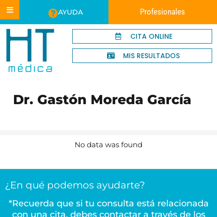
Profesionales
AYUDA
CITA ONLINE
MIS RESULTADOS
Dr. Gastón Moreda García
No data was found
¿En qué podemos ayudarte?
*Recuerda que si tu consulta está relacionada
con una cita, debes contactar a través de los