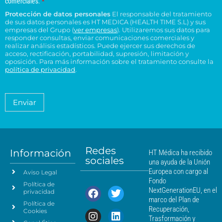
comerciales.
*
r
l
o
e
o
e
Protección de datos personales
El responsable del tratamiento
d
e
p
n
n
de sus datos personales es HT MEDICA (HEALTH TIME S.L) y sus
e
t
c
s
t
empresas del Grupo (
ver empresas
). Utilizaremos sus datos para
o
r
t
responder consultas, enviar comunicaciones comerciales y
u
r
e
e
realizar análisis estadísticos. Puede ejercer sus derechos de
r
l
o
l
acceso, rectificación, portabilidad, supresión, limitación y
s
ó
t
H
t
oposición. Para más información sobre el tratamiento consulte la
i
n
a
T
política de privacidad
.
r
d
i
*
M
a
e
c
é
t
n
o
a
d
Enviar
c
*
m
i
i
i
c
e
a
a
n
*
m
t
á
Redes
o
Información
HT Médica ha recibido
s
sociales
d
una ayuda de la Unión
c
e
Europea con cargo al
Aviso Legal
e
d
Fondo
Política de
a
r
NextGenerationEU, en el
privacidad
t
c
marco del Plan de
Política de
o
a
Recuperación,
Cookies
s
n
Trasformación y
p