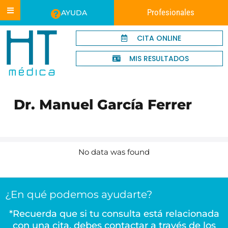
Profesionales
AYUDA
CITA ONLINE
MIS RESULTADOS
Dr. Manuel García Ferrer
No data was found
¿En qué podemos ayudarte?
*Recuerda que si tu consulta está relacionada
con una cita, debes contactar a través de los