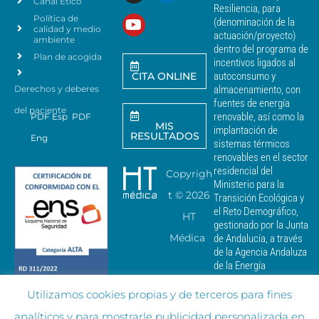
Canal Ético
o
Resiliencia, para
a
Política de
*
(denominación de la
r
calidad y medio
actuación/proyecto)
a
ambiente
dentro del programa de
e
Plan de acogida
incentivos ligados al
n
CITA ONLINE
autoconsumo y
v
Derechos y deberes
almacenamiento, con
i
a
fuentes de energía
del paciente
r
renovable, así como la
PDF Esp
PDF
MIS
c
implantación de
RESULTADOS
Eng
o
sistemas térmicos
m
renovables en el sector
u
residencial del
Copyrigh
n
Ministerio para la
i
t ©
2026
Transición Ecológica y
c
el Reto Demográfico,
HT
a
gestionado por la Junta
c
Médica
de Andalucía, a través
i
de la Agencia Andaluza
o
de la Energía
n
e
Utilizamos cookies propias y de terceros para fines
s
c
analíticos y para mostrarle publicidad personalizada en