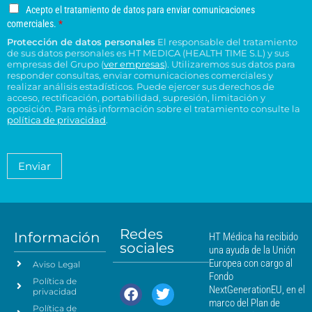
g
o
o
s
u
u
A
Acepto el tratamiento de datos para enviar comunicaciones
a
e
n
*
c
c
c
comerciales.
*
r
l
o
e
o
e
Protección de datos personales
El responsable del tratamiento
d
e
p
n
n
de sus datos personales es HT MEDICA (HEALTH TIME S.L) y sus
e
t
c
s
t
empresas del Grupo (
ver empresas
). Utilizaremos sus datos para
o
r
t
responder consultas, enviar comunicaciones comerciales y
u
r
e
e
realizar análisis estadísticos. Puede ejercer sus derechos de
r
l
o
l
acceso, rectificación, portabilidad, supresión, limitación y
s
ó
t
H
t
oposición. Para más información sobre el tratamiento consulte la
i
n
a
T
política de privacidad
.
r
d
i
*
M
a
e
c
é
t
n
o
a
d
Enviar
c
*
m
i
i
i
c
e
a
a
n
*
m
t
á
Redes
o
Información
HT Médica ha recibido
s
sociales
d
una ayuda de la Unión
c
e
Europea con cargo al
Aviso Legal
e
d
Fondo
Política de
a
r
NextGenerationEU, en el
privacidad
t
c
marco del Plan de
Política de
o