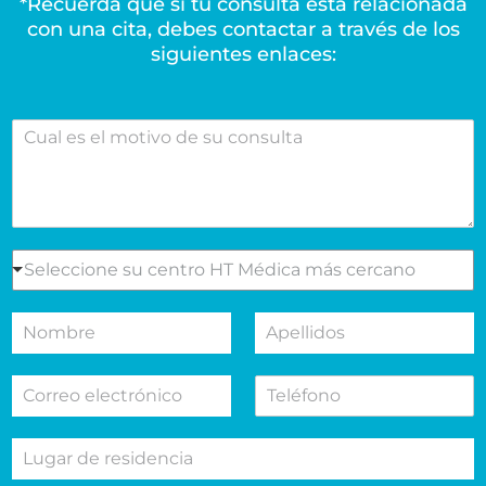
*Recuerda que si tu consulta está relacionada
con una cita, debes contactar a través de los
siguientes enlaces:
C
u
a
l
e
s
e
S
Seleccione su centro HT Médica más cercano
l
e
m
l
N
A
o
e
o
p
t
c
m
e
i
c
C
T
b
l
v
i
o
e
r
l
o
o
r
l
e
i
d
n
L
r
é
d
e
e
u
e
f
o
s
s