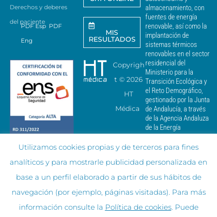
Derechos y deberes
almacenamiento, con
i
a
fuentes de energía
del paciente
r
renovable, así como la
PDF Esp
PDF
MIS
c
implantación de
RESULTADOS
Eng
o
sistemas térmicos
m
renovables en el sector
u
residencial del
Copyrigh
n
Ministerio para la
i
t ©
2026
Transición Ecológica y
c
el Reto Demográfico,
HT
a
gestionado por la Junta
c
Médica
de Andalucía, a través
i
de la Agencia Andaluza
o
de la Energía
n
e
Utilizamos cookies propias y de terceros para fines
s
c
analíticos y para mostrarle publicidad personalizada en
o
m
base a un perfil elaborado a partir de sus hábitos de
e
r
navegación (por ejemplo, páginas visitadas). Para más
c
información consulte la
Política de cookies
. Puede
i