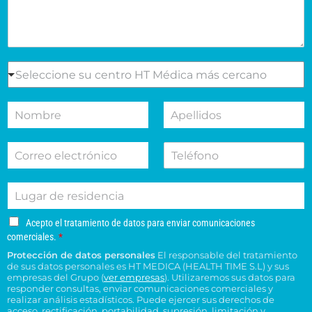
a
l
e
s
e
S
Seleccione su centro HT Médica más cercano
l
e
m
l
N
A
o
e
o
p
t
c
m
e
i
c
C
T
b
l
v
i
o
e
r
l
o
o
r
l
e
i
d
n
L
r
é
d
e
e
u
e
f
o
s
s
g
o
o
s
u
u
A
Acepto el tratamiento de datos para enviar comunicaciones
a
e
n
*
c
c
c
comerciales.
*
r
l
o
e
o
e
Protección de datos personales
El responsable del tratamiento
d
e
p
n
n
de sus datos personales es HT MEDICA (HEALTH TIME S.L) y sus
e
t
c
s
t
empresas del Grupo (
ver empresas
). Utilizaremos sus datos para
o
r
t
responder consultas, enviar comunicaciones comerciales y
u
r
e
e
realizar análisis estadísticos. Puede ejercer sus derechos de
r
l
o
l
acceso, rectificación, portabilidad, supresión, limitación y