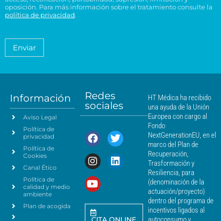
s
ó
t
H
t
oposición. Para más información sobre el tratamiento consulte la
i
n
a
T
política de privacidad
.
r
d
i
*
M
a
e
c
é
t
n
o
a
d
Enviar
c
*
m
i
i
i
c
e
a
a
n
*
m
t
á
Redes
o
Información
HT Médica ha recibido
s
sociales
d
una ayuda de la Unión
c
e
Europea con cargo al
Aviso Legal
e
d
Fondo
Política de
a
r
NextGenerationEU, en el
privacidad
t
c
marco del Plan de
Política de
o
a
Recuperación,
Cookies
s
n
Trasformación y
p
Canal Ético
o
Resiliencia, para
a
Política de
*
(denominación de la
r
calidad y medio
actuación/proyecto)
a
ambiente
dentro del programa de
e
Plan de acogida
incentivos ligados al
n
CITA ONLINE
autoconsumo y
v