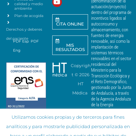
*
(denominación de la
r
calidad y medio
actuación/proyecto)
a
ambiente
dentro del programa de
e
Plan de acogida
incentivos ligados al
n
CITA ONLINE
autoconsumo y
v
Derechos y deberes
almacenamiento, con
i
a
fuentes de energía
del paciente
r
renovable, así como la
PDF Esp
PDF
MIS
c
implantación de
RESULTADOS
Eng
o
sistemas térmicos
m
renovables en el sector
u
residencial del
Copyrigh
n
Ministerio para la
i
t ©
2026
Transición Ecológica y
c
el Reto Demográfico,
HT
a
gestionado por la Junta
c
Médica
de Andalucía, a través
i
de la Agencia Andaluza
o
de la Energía
n
e
Utilizamos cookies propias y de terceros para fines
s
c
analíticos y para mostrarle publicidad personalizada en
o
m
base a un perfil elaborado a partir de sus hábitos de