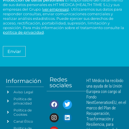
Protección de datos personales
El responsable del tratamiento
d
e
p
n
n
de sus datos personales es HT MEDICA (HEALTH TIME S.L) y sus
e
t
c
s
t
empresas del Grupo (
ver empresas
). Utilizaremos sus datos para
o
r
t
responder consultas, enviar comunicaciones comerciales y
u
r
e
e
realizar análisis estadísticos. Puede ejercer sus derechos de
r
l
o
l
acceso, rectificación, portabilidad, supresión, limitación y
s
ó
t
H
t
oposición. Para más información sobre el tratamiento consulte la
i
n
a
T
política de privacidad
.
r
d
i
*
M
a
e
c
é
t
n
o
a
d
Enviar
c
*
m
i
i
i
c
e
a
a
n
*
m
t
á
Redes
o
Información
HT Médica ha recibido
s
sociales
d
una ayuda de la Unión
c
e
Europea con cargo al
Aviso Legal
e
d
Fondo
Política de
a
r
NextGenerationEU, en el
privacidad
t
c
marco del Plan de
Política de
o
a
Recuperación,
Cookies
s
n
Trasformación y
p
Canal Ético
o
Resiliencia, para
a
Política de