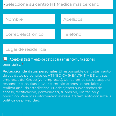
e
S
Seleccione su centro HT Médica más cercano
l
e
m
l
N
A
o
e
o
p
t
c
m
e
i
c
C
T
b
l
v
i
o
e
r
l
o
o
r
l
e
i
d
n
L
r
é
d
e
e
u
e
f
o
s
s
g
o
o
s
u
u
A
Acepto el tratamiento de datos para enviar comunicaciones
a
e
n
*
c
c
c
comerciales.
*
r
l
o
e
o
e
Protección de datos personales
El responsable del tratamiento
d
e
p
n
n
de sus datos personales es HT MEDICA (HEALTH TIME S.L) y sus
e
t
c
s
t
empresas del Grupo (
ver empresas
). Utilizaremos sus datos para
o
r
t
responder consultas, enviar comunicaciones comerciales y
u
r
e
e
realizar análisis estadísticos. Puede ejercer sus derechos de
r
l
o
l
acceso, rectificación, portabilidad, supresión, limitación y
s
ó
t
H
t
oposición. Para más información sobre el tratamiento consulte la
i
n
a
T
política de privacidad
.
r
d
i
*
M
a
e
c
é
t
n
o
a
d