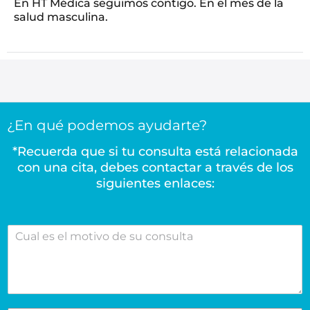
En HT Médica seguimos contigo. En el mes de la
salud masculina.
¿En qué podemos ayudarte?
*Recuerda que si tu consulta está relacionada
con una cita, debes contactar a través de los
siguientes enlaces:
C
u
a
l
e
s