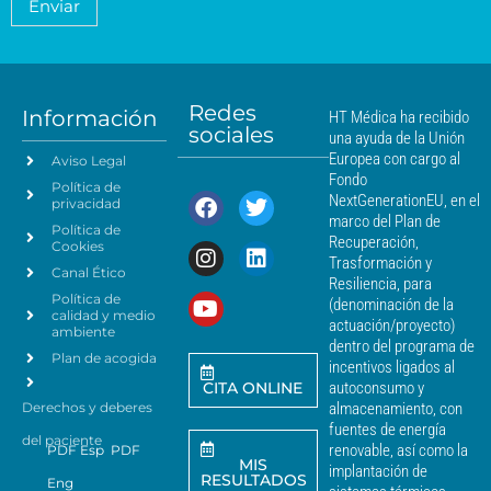
Enviar
c
*
m
i
i
i
c
e
a
a
n
*
m
t
á
Redes
o
Información
HT Médica ha recibido
s
sociales
d
una ayuda de la Unión
c
e
Europea con cargo al
Aviso Legal
e
d
Fondo
Política de
a
r
NextGenerationEU, en el
privacidad
t
c
marco del Plan de
Política de
o
a
Recuperación,
Cookies
s
n
Trasformación y
p
Canal Ético
o
Resiliencia, para
a
Política de
*
(denominación de la
r
calidad y medio
actuación/proyecto)
a
ambiente
dentro del programa de
e
Plan de acogida
incentivos ligados al
n
CITA ONLINE
autoconsumo y
v
Derechos y deberes
almacenamiento, con
i
a
fuentes de energía
del paciente
r
renovable, así como la
PDF Esp
PDF
MIS
c
implantación de
RESULTADOS
Eng
o