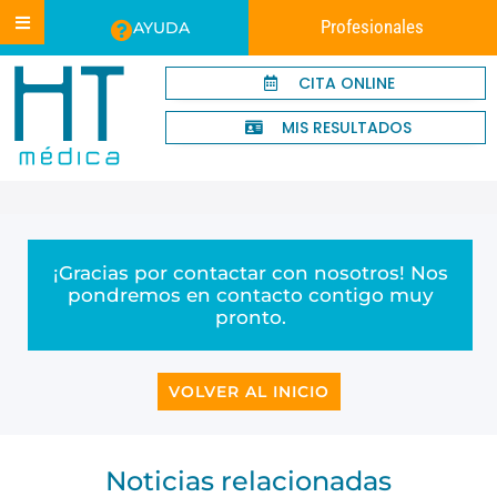
Profesionales
AYUDA
CITA ONLINE
MIS RESULTADOS
¡Gracias por contactar con nosotros! Nos
pondremos en contacto contigo muy
pronto.
VOLVER AL INICIO
Noticias relacionadas