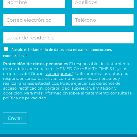
o
p
t
c
m
e
i
c
C
T
b
l
v
i
o
e
r
l
o
o
r
l
e
i
d
n
L
r
é
d
e
e
u
e
f
o
s
s
g
o
o
s
u
u
A
Acepto el tratamiento de datos para enviar comunicaciones
a
e
n
*
c
c
c
comerciales.
*
r
l
o
e
o
e
Protección de datos personales
El responsable del tratamiento
d
e
p
n
n
de sus datos personales es HT MEDICA (HEALTH TIME S.L) y sus
e
t
c
s
t
empresas del Grupo (
ver empresas
). Utilizaremos sus datos para
o
r
t
responder consultas, enviar comunicaciones comerciales y
u
r
e
e
realizar análisis estadísticos. Puede ejercer sus derechos de
r
l
o
l
acceso, rectificación, portabilidad, supresión, limitación y
s
ó
t
H
t
oposición. Para más información sobre el tratamiento consulte la
i
n
a
T
política de privacidad
.
r
d
i
*
M
a
e
c
é
t
n
o
a
d
Enviar
c
*
m
i
i
i
c
e
a
a