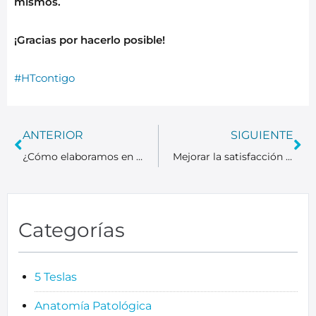
mismos.
¡Gracias por hacerlo posible!
#HTcontigo
ANTERIOR
SIGUIENTE
¿Cómo elaboramos en HT Médica un diagnóstico precoz contra el cáncer gracias Correlación Radio Patológica?
Mejorar la satisfacción del paciente: Nuestro proyecto de mejora continua
Categorías
5 Teslas
Anatomía Patológica