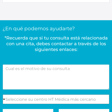
¿En qué podemos ayudarte?
*Recuerda que si tu consulta está relacionada
con una cita, debes contactar a través de los
siguientes enlaces:
C
u
a
l
e
s
e
S
Seleccione su centro HT Médica más cercano
l
e
m
l
N
A
o
e