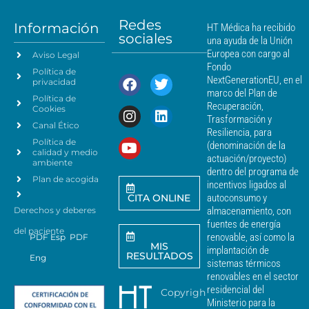
n
*
m
t
á
Redes
o
Información
HT Médica ha recibido
s
sociales
d
una ayuda de la Unión
c
e
Europea con cargo al
Aviso Legal
e
d
Fondo
Política de
a
r
NextGenerationEU, en el
privacidad
t
c
marco del Plan de
Política de
o
a
Recuperación,
Cookies
s
n
Trasformación y
p
Canal Ético
o
Resiliencia, para
a
Política de
*
(denominación de la
r
calidad y medio
actuación/proyecto)
a
ambiente
dentro del programa de
e
Plan de acogida
incentivos ligados al
n
CITA ONLINE
autoconsumo y
v
Derechos y deberes
almacenamiento, con
i
a
fuentes de energía
del paciente
r
renovable, así como la
PDF Esp
PDF
MIS
c
implantación de
RESULTADOS
Eng
o
sistemas térmicos
m
renovables en el sector
u
residencial del
Copyrigh
n
Ministerio para la