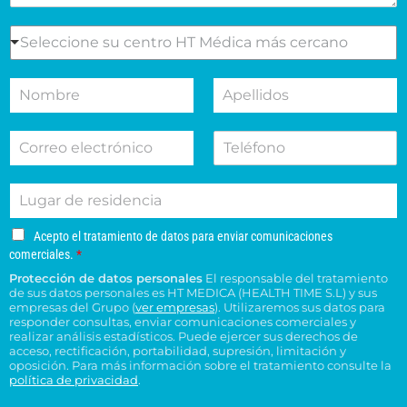
s
e
S
Seleccione su centro HT Médica más cercano
l
e
m
l
N
A
o
e
o
p
t
c
m
e
i
c
C
T
b
l
v
i
o
e
r
l
o
o
r
l
e
i
d
n
L
r
é
d
e
e
u
e
f
o
s
s
g
o
o
s
u
u
A
Acepto el tratamiento de datos para enviar comunicaciones
a
e
n
*
c
c
c
comerciales.
*
r
l
o
e
o
e
Protección de datos personales
El responsable del tratamiento
d
e
p
n
n
de sus datos personales es HT MEDICA (HEALTH TIME S.L) y sus
e
t
c
s
t
empresas del Grupo (
ver empresas
). Utilizaremos sus datos para
o
r
t
responder consultas, enviar comunicaciones comerciales y
u
r
e
e
realizar análisis estadísticos. Puede ejercer sus derechos de
r
l
o
l
acceso, rectificación, portabilidad, supresión, limitación y
s
ó
t
H
t
oposición. Para más información sobre el tratamiento consulte la
i
n
a
T
política de privacidad
.
r
d
i
*
M
a