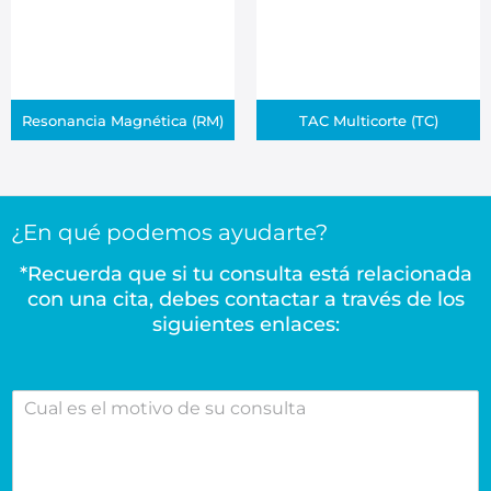
Resonancia Magnética (RM)
TAC Multicorte (TC)
¿En qué podemos ayudarte?
VER PRUEBA
VER PRUEBA
*Recuerda que si tu consulta está relacionada
con una cita, debes contactar a través de los
siguientes enlaces:
C
u
a
l
e