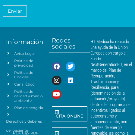
e
c
é
t
n
o
a
d
Enviar
c
*
m
i
i
i
c
e
a
a
n
*
m
t
á
Redes
o
Información
HT Médica ha recibido
s
sociales
d
una ayuda de la Unión
c
e
Europea con cargo al
Aviso Legal
e
d
Fondo
Política de
a
r
NextGenerationEU, en el
privacidad
t
c
marco del Plan de
Política de
o
a
Recuperación,
Cookies
s
n
Trasformación y
p
Canal Ético
o
Resiliencia, para
a
Política de
*
(denominación de la
r
calidad y medio
actuación/proyecto)
a
ambiente
dentro del programa de
e
Plan de acogida
incentivos ligados al
n
CITA ONLINE
autoconsumo y
v
Derechos y deberes
almacenamiento, con
i
a
fuentes de energía
del paciente
r
renovable, así como la
PDF Esp
PDF