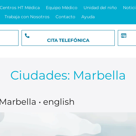
Centros HT Médica
Equipo Médico
Unidad del niño
Notici
Trabaja con Nosotros
Contacto
Ayuda
CITA TELEFÓNICA
Ciudades:
Marbella
arbella • english