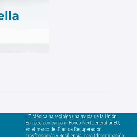
HT Médica ha recibido una ayuda de la Unión
Europea con cargo al Fondo NextGenerationEU,
en el marco del Plan de Recuperación,
Trasformación y Resiliencia, para (denominación