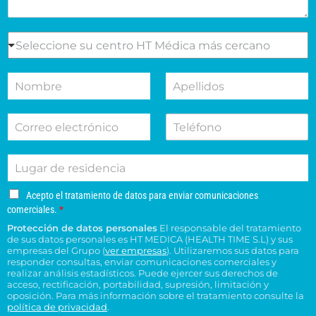
e
s
e
S
Seleccione su centro HT Médica más cercano
l
e
m
l
N
A
o
e
o
p
t
c
m
e
i
c
C
T
b
l
v
i
o
e
r
l
o
o
r
l
e
i
d
n
L
r
é
d
e
e
u
e
f
o
s
s
g
o
o
s
u
u
A
Acepto el tratamiento de datos para enviar comunicaciones
a
e
n
*
c
c
c
comerciales.
*
r
l
o
e
o
e
Protección de datos personales
El responsable del tratamiento
d
e
p
n
n
de sus datos personales es HT MEDICA (HEALTH TIME S.L) y sus
e
t
c
s
t
empresas del Grupo (
ver empresas
). Utilizaremos sus datos para
o
r
t
responder consultas, enviar comunicaciones comerciales y
u
r
e
e
realizar análisis estadísticos. Puede ejercer sus derechos de
r
l
o
l
acceso, rectificación, portabilidad, supresión, limitación y
s
ó
t
H
t
oposición. Para más información sobre el tratamiento consulte la
i
n
a
T
política de privacidad
.
r
d