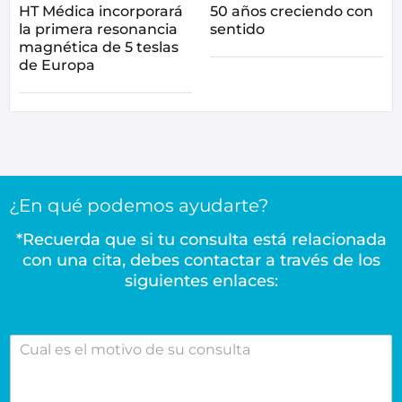
HT Médica incorporará
50 años creciendo con
la primera resonancia
sentido
magnética de 5 teslas
de Europa
¿En qué podemos ayudarte?
*Recuerda que si tu consulta está relacionada
con una cita, debes contactar a través de los
siguientes enlaces:
C
u
a
l