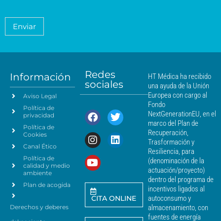
i
*
M
a
e
c
é
t
n
o
a
d
Enviar
c
*
m
i
i
i
c
e
a
a
n
*
m
t
á
Redes
o
Información
HT Médica ha recibido
s
sociales
d
una ayuda de la Unión
c
e
Europea con cargo al
Aviso Legal
e
d
Fondo
Política de
a
r
NextGenerationEU, en el
privacidad
t
c
marco del Plan de
Política de
o
a
Recuperación,
Cookies
s
n
Trasformación y
p
Canal Ético
o
Resiliencia, para
a
Política de
*
(denominación de la
r
calidad y medio
actuación/proyecto)
a
ambiente
dentro del programa de
e
Plan de acogida
incentivos ligados al
n
CITA ONLINE
autoconsumo y
v
Derechos y deberes
almacenamiento, con
i
a
fuentes de energía