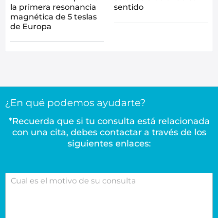
la primera resonancia
sentido
magnética de 5 teslas
de Europa
¿En qué podemos ayudarte?
*Recuerda que si tu consulta está relacionada
con una cita, debes contactar a través de los
siguientes enlaces:
C
u
a
l
e