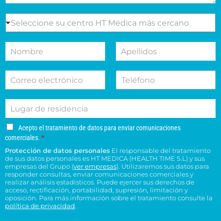
s
e
S
Seleccione su centro HT Médica más cercano
l
e
m
l
N
A
o
e
o
p
t
c
m
e
i
c
C
T
b
l
v
i
o
e
r
l
o
o
r
l
e
i
d
n
L
r
é
d
e
e
u
e
f
o
s
s
g
o
o
s
u
u
A
Acepto el tratamiento de datos para enviar comunicaciones
a
e
n
*
c
c
c
comerciales.
*
r
l
o
e
o
e
Protección de datos personales
El responsable del tratamiento
d
e
p
n
n
de sus datos personales es HT MEDICA (HEALTH TIME S.L) y sus
e
t
c
s
t
empresas del Grupo (
ver empresas
). Utilizaremos sus datos para
o
r
t
responder consultas, enviar comunicaciones comerciales y
u
r
e
e
realizar análisis estadísticos. Puede ejercer sus derechos de
r
l
o
l
acceso, rectificación, portabilidad, supresión, limitación y
s
ó
t
H
t
oposición. Para más información sobre el tratamiento consulte la
i
n
a
T
política de privacidad
.
r
d
i
*
M
a