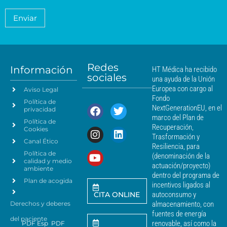
e
c
é
t
n
o
a
d
Enviar
c
*
m
i
i
i
c
e
a
a
n
*
m
t
á
Redes
o
Información
HT Médica ha recibido
s
sociales
d
una ayuda de la Unión
c
e
Europea con cargo al
Aviso Legal
e
d
Fondo
Política de
a
r
NextGenerationEU, en el
privacidad
t
c
marco del Plan de
Política de
o
a
Recuperación,
Cookies
s
n
Trasformación y
p
Canal Ético
o
Resiliencia, para
a
Política de
*
(denominación de la
r
calidad y medio
actuación/proyecto)
a
ambiente
dentro del programa de
e
Plan de acogida
incentivos ligados al
n
CITA ONLINE
autoconsumo y
v
Derechos y deberes
almacenamiento, con
i
a
fuentes de energía
del paciente
r
renovable, así como la
PDF Esp
PDF