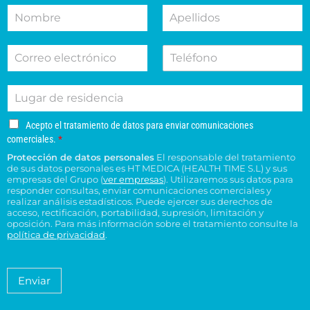
N
A
o
e
o
p
t
c
m
e
i
c
C
T
b
l
v
i
o
e
r
l
o
o
r
l
e
i
d
n
L
r
é
d
e
e
u
e
f
o
s
s
g
o
o
s
u
u
A
Acepto el tratamiento de datos para enviar comunicaciones
a
e
n
*
c
c
c
comerciales.
*
r
l
o
e
o
e
Protección de datos personales
El responsable del tratamiento
d
e
p
n
n
de sus datos personales es HT MEDICA (HEALTH TIME S.L) y sus
e
t
c
s
t
empresas del Grupo (
ver empresas
). Utilizaremos sus datos para
o
r
t
responder consultas, enviar comunicaciones comerciales y
u
r
e
e
realizar análisis estadísticos. Puede ejercer sus derechos de
r
l
o
l
acceso, rectificación, portabilidad, supresión, limitación y
s
ó
t
H
t
oposición. Para más información sobre el tratamiento consulte la
i
n
a
T
política de privacidad
.
r
d
i
*
M
a
e
c
é
t
n
o
a
d
Enviar
c
*
m
i
i
i
c