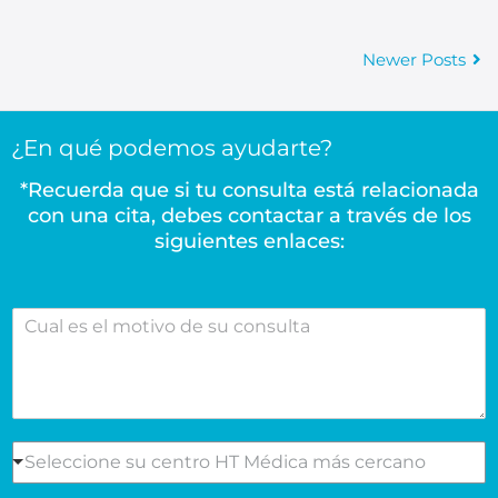
Newer Posts
¿En qué podemos ayudarte?
*Recuerda que si tu consulta está relacionada
con una cita, debes contactar a través de los
siguientes enlaces:
C
u
a
l
e
s
e
S
Seleccione su centro HT Médica más cercano
l
e
m
l