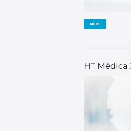
MORE
HT Médica J