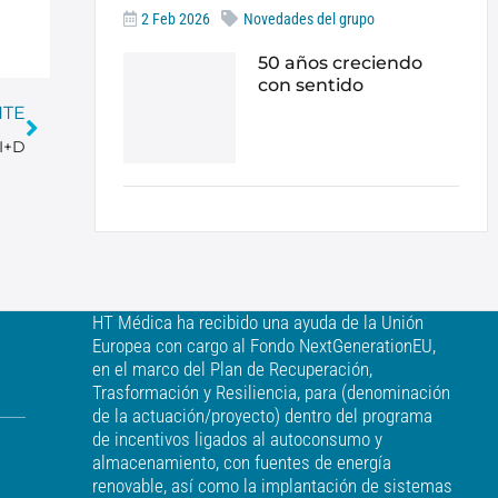
2 Feb 2026
Novedades del grupo
50 años creciendo
con sentido
NTE
 I+D
HT Médica ha recibido una ayuda de la Unión
Europea con cargo al Fondo NextGenerationEU,
en el marco del Plan de Recuperación,
Trasformación y Resiliencia, para (denominación
de la actuación/proyecto) dentro del programa
de incentivos ligados al autoconsumo y
almacenamiento, con fuentes de energía
renovable, así como la implantación de sistemas