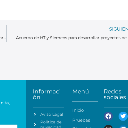
SIGUIE
Hoy, 8 de mayo, celebramos el Día Mundial del Cáncer de Ovario
Acuerdo de HT y Siemens para desarrollar proyectos de
Informaci
Menú
Redes
ón
sociales
cita,
Inicio
Aviso Legal
Pruebas
Política de
privacidad