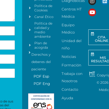
Diagnósticas
Política de
Centros HT
Cookies
Médica
Canal Ético
Política de
Equipo
calidad y
medio
Médico
ambiente
CITA
Unidad del
ONLINE
Plan de
acogida
niño
Derechos y
Noticias
MIS
RESULTA
deberes del
Formación
paciente
Trabaja con
Copyri
PDF Esp
Nosotros
©
2026
PDF Eng
Contacto
Médi
Ayuda
to de sus
as del
nsultas,