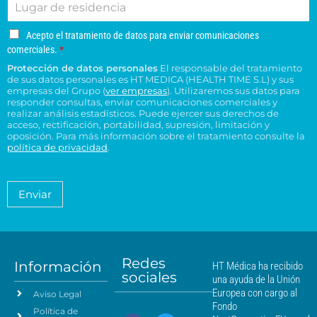
L
r
é
d
e
e
u
e
f
o
s
s
g
o
o
s
u
u
A
Acepto el tratamiento de datos para enviar comunicaciones
a
e
n
*
c
c
c
comerciales.
*
r
l
o
e
o
e
Protección de datos personales
El responsable del tratamiento
d
e
p
n
n
de sus datos personales es HT MEDICA (HEALTH TIME S.L) y sus
e
t
c
s
t
empresas del Grupo (
ver empresas
). Utilizaremos sus datos para
o
r
t
responder consultas, enviar comunicaciones comerciales y
u
r
e
e
realizar análisis estadísticos. Puede ejercer sus derechos de
r
l
o
l
acceso, rectificación, portabilidad, supresión, limitación y
s
ó
t
H
t
oposición. Para más información sobre el tratamiento consulte la
i
n
a
T
política de privacidad
.
r
d
i
*
M
a
e
c
é
t
n
o
a
d
Enviar
c
*
m
i
i
i
c
e
a
a
n
*
m
t
á
Redes
o
Información
HT Médica ha recibido
s
sociales
d
una ayuda de la Unión
c
e
Europea con cargo al
Aviso Legal
e
d
Fondo
Política de
a
r