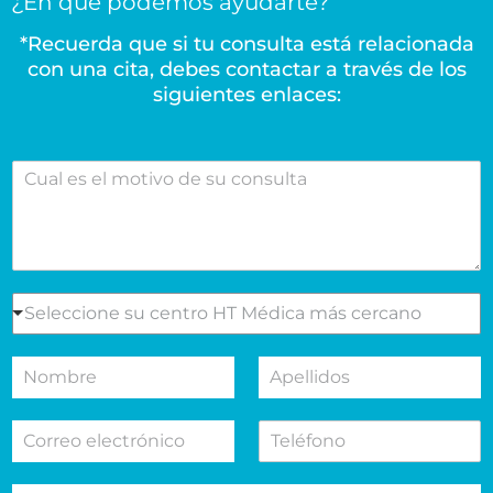
¿En qué podemos ayudarte?
*Recuerda que si tu consulta está relacionada
con una cita, debes contactar a través de los
siguientes enlaces:
C
u
a
l
e
s
e
S
Seleccione su centro HT Médica más cercano
l
e
m
l
N
A
o
e
o
p
t
c
m
e
i
c
C
T
b
l
v
i
o
e
r
l
o
o
r
l
e
i
d
n