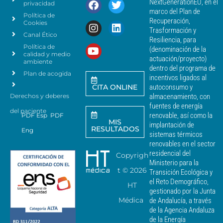
NextGenerationEU, en el
privacidad
t
c
marco del Plan de
Política de
o
a
Recuperación,
Cookies
s
n
Trasformación y
p
Canal Ético
o
Resiliencia, para
a
Política de
*
(denominación de la
r
calidad y medio
actuación/proyecto)
a
ambiente
dentro del programa de
e
Plan de acogida
incentivos ligados al
n
CITA ONLINE
autoconsumo y
v
Derechos y deberes
almacenamiento, con
i
a
fuentes de energía
del paciente
r
renovable, así como la
PDF Esp
PDF
MIS
c
implantación de
RESULTADOS
Eng
o
sistemas térmicos
m
renovables en el sector
u
residencial del
Copyrigh
n
Ministerio para la
i
t ©
2026
Transición Ecológica y
c
el Reto Demográfico,
HT
a
gestionado por la Junta
c
Médica
de Andalucía, a través
i
de la Agencia Andaluza
o
de la Energía
n