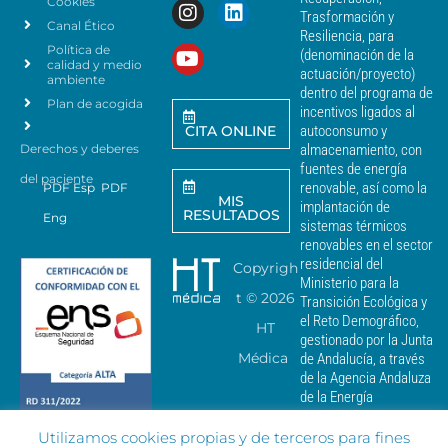
Cookies
s
n
Trasformación y
p
Canal Ético
o
Resiliencia, para
a
Política de
*
(denominación de la
r
calidad y medio
actuación/proyecto)
a
ambiente
dentro del programa de
e
Plan de acogida
incentivos ligados al
n
CITA ONLINE
autoconsumo y
v
Derechos y deberes
almacenamiento, con
i
a
fuentes de energía
del paciente
r
renovable, así como la
PDF Esp
PDF
MIS
c
implantación de
RESULTADOS
Eng
o
sistemas térmicos
m
renovables en el sector
u
residencial del
Copyrigh
n
Ministerio para la
i
t ©
2026
Transición Ecológica y
c
el Reto Demográfico,
HT
a
gestionado por la Junta
c
Médica
de Andalucía, a través
i
de la Agencia Andaluza
o
de la Energía
n
e
Utilizamos cookies propias y de terceros para fines
s