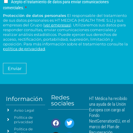
s
u
u
A
Acepto el tratamiento de datos para enviar comunicaciones
a
e
n
*
c
c
c
comerciales.
*
r
l
o
e
o
e
Protección de datos personales
El responsable del tratamiento
d
e
p
n
n
de sus datos personales es HT MEDICA (HEALTH TIME S.L) y sus
e
t
c
s
t
empresas del Grupo (
ver empresas
). Utilizaremos sus datos para
o
r
t
responder consultas, enviar comunicaciones comerciales y
u
r
e
e
realizar análisis estadísticos. Puede ejercer sus derechos de
r
l
o
l
acceso, rectificación, portabilidad, supresión, limitación y
s
ó
t
H
t
oposición. Para más información sobre el tratamiento consulte la
i
n
a
T
política de privacidad
.
r
d
i
*
M
a
e
c
é
t
n
o
a
d
Enviar
c
*
m
i
i
i
c
e
a
a
n
*
m
t
á
Redes
o
Información
HT Médica ha recibido
s
sociales
d
una ayuda de la Unión
c
e
Europea con cargo al
Aviso Legal
e
d
Fondo
Política de
a
r
NextGenerationEU, en el
privacidad
t
c
marco del Plan de
Política de
o
a
Recuperación,