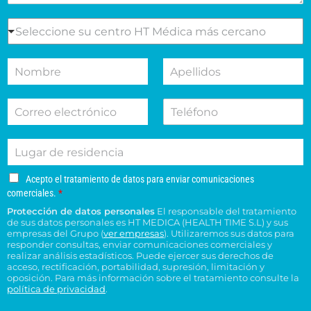
s
e
S
Seleccione su centro HT Médica más cercano
l
e
m
l
N
A
o
e
o
p
t
c
m
e
i
c
C
T
b
l
v
i
o
e
r
l
o
o
r
l
e
i
d
n
L
r
é
d
e
e
u
e
f
o
s
s
g
o
o
s
u
u
A
Acepto el tratamiento de datos para enviar comunicaciones
a
e
n
*
c
c
c
comerciales.
*
r
l
o
e
o
e
Protección de datos personales
El responsable del tratamiento
d
e
p
n
n
de sus datos personales es HT MEDICA (HEALTH TIME S.L) y sus
e
t
c
s
t
empresas del Grupo (
ver empresas
). Utilizaremos sus datos para
o
r
t
responder consultas, enviar comunicaciones comerciales y
u
r
e
e
realizar análisis estadísticos. Puede ejercer sus derechos de
r
l
o
l
acceso, rectificación, portabilidad, supresión, limitación y
s
ó
t
H
t
oposición. Para más información sobre el tratamiento consulte la
i
n
a
T
política de privacidad
.
r
d
i
*
M
a