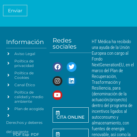
e
c
é
t
n
o
a
d
Enviar
c
*
m
i
i
i
c
e
a
a
n
*
m
t
á
Redes
o
Información
HT Médica ha recibido
s
sociales
d
una ayuda de la Unión
c
e
Europea con cargo al
Aviso Legal
e
d
Fondo
Política de
a
r
NextGenerationEU, en el
privacidad
t
c
marco del Plan de
Política de
o
a
Recuperación,
Cookies
s
n
Trasformación y
p
Canal Ético
o
Resiliencia, para
a
Política de
*
(denominación de la
r
calidad y medio
actuación/proyecto)
a
ambiente
dentro del programa de
e
Plan de acogida
incentivos ligados al
n
CITA ONLINE
autoconsumo y
v
Derechos y deberes
almacenamiento, con
i
a
fuentes de energía
del paciente
r
renovable, así como la
PDF Esp
PDF