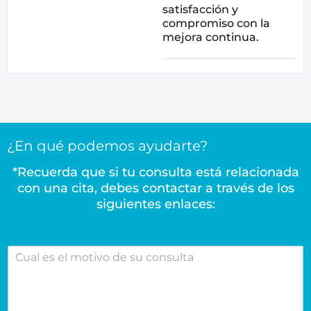
satisfacción y
compromiso con la
mejora continua.
¿En qué podemos ayudarte?
*Recuerda que si tu consulta está relacionada
con una cita, debes contactar a través de los
siguientes enlaces:
C
u
a
l
e