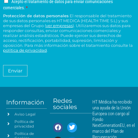
u
u
A
Acepto el tratamiento de datos para enviar comunicaciones
a
e
n
*
c
c
c
comerciales.
*
r
l
o
e
o
e
Protección de datos personales
El responsable del tratamiento
d
e
p
n
n
de sus datos personales es HT MEDICA (HEALTH TIME S.L) y sus
e
t
c
s
t
empresas del Grupo (
ver empresas
). Utilizaremos sus datos para
o
r
t
responder consultas, enviar comunicaciones comerciales y
u
r
e
e
realizar análisis estadísticos. Puede ejercer sus derechos de
r
l
o
l
acceso, rectificación, portabilidad, supresión, limitación y
s
ó
t
H
t
oposición. Para más información sobre el tratamiento consulte la
i
n
a
T
política de privacidad
.
r
d
i
*
M
a
e
c
é
t
n
o
a
d
Enviar
c
*
m
i
i
i
c
e
a
a
n
*
m
t
á
Redes
o
Información
HT Médica ha recibido
s
sociales
d
una ayuda de la Unión
c
e
Europea con cargo al
Aviso Legal
e
d
Fondo
Política de
a
r
NextGenerationEU, en el
privacidad
t
c
marco del Plan de
Política de
o
a
Recuperación,