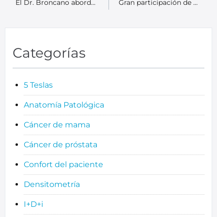
El Dr. Broncano aborda los tumores de pared torácica en el XIV Congreso de la SEICAT
Gran participación de pacientes en el acto “Te hablamos del cáncer de próstata”
Categorías
5 Teslas
Anatomía Patológica
Cáncer de mama
Cáncer de próstata
Confort del paciente
Densitometría
I+D+i