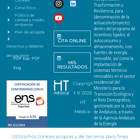
Cookies
s
n
Trasformación y
p
Canal Ético
o
Resiliencia, para
a
Política de
*
(denominación de la
r
calidad y medio
actuación/proyecto)
a
ambiente
dentro del programa de
e
Plan de acogida
incentivos ligados al
n
CITA ONLINE
autoconsumo y
v
Derechos y deberes
almacenamiento, con
i
a
fuentes de energía
del paciente
r
renovable, así como la
PDF Esp
PDF
MIS
c
implantación de
RESULTADOS
Eng
o
sistemas térmicos
m
renovables en el sector
u
residencial del
Copyrigh
n
Ministerio para la
i
t ©
2026
Transición Ecológica y
c
el Reto Demográfico,
HT
a
gestionado por la Junta
c
Médica
de Andalucía, a través
i
de la Agencia Andaluza
o
de la Energía
n
e
Utilizamos cookies propias y de terceros para fines
s