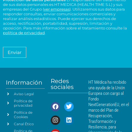
d
e
p
n
n
de sus datos personales es HT MEDICA (HEALTH TIME S.L) y sus
e
t
c
s
t
empresas del Grupo (
ver empresas
). Utilizaremos sus datos para
o
r
t
responder consultas, enviar comunicaciones comerciales y
u
r
e
e
realizar análisis estadísticos. Puede ejercer sus derechos de
r
l
o
l
acceso, rectificación, portabilidad, supresión, limitación y
s
ó
t
H
t
oposición. Para más información sobre el tratamiento consulte la
i
n
a
T
política de privacidad
.
r
d
i
*
M
a
e
c
é
t
n
o
a
d
Enviar
c
*
m
i
i
i
c
e
a
a
n
*
m
t
á
Redes
o
Información
HT Médica ha recibido
s
sociales
d
una ayuda de la Unión
c
e
Europea con cargo al
Aviso Legal
e
d
Fondo
Política de
a
r
NextGenerationEU, en el
privacidad
t
c
marco del Plan de
Política de
o
a
Recuperación,
Cookies
s
n
Trasformación y
p
Canal Ético
o
Resiliencia, para
a
Política de