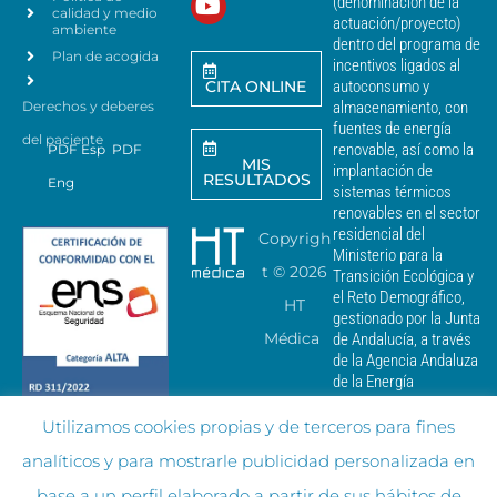
*
(denominación de la
r
calidad y medio
actuación/proyecto)
a
ambiente
dentro del programa de
e
Plan de acogida
incentivos ligados al
n
CITA ONLINE
autoconsumo y
v
Derechos y deberes
almacenamiento, con
i
a
fuentes de energía
del paciente
r
renovable, así como la
PDF Esp
PDF
MIS
c
implantación de
RESULTADOS
Eng
o
sistemas térmicos
m
renovables en el sector
u
residencial del
Copyrigh
n
Ministerio para la
i
t ©
2026
Transición Ecológica y
c
el Reto Demográfico,
HT
a
gestionado por la Junta
c
Médica
de Andalucía, a través
i
de la Agencia Andaluza
o
de la Energía
n
e
Utilizamos cookies propias y de terceros para fines
s
c
analíticos y para mostrarle publicidad personalizada en
o
m
base a un perfil elaborado a partir de sus hábitos de