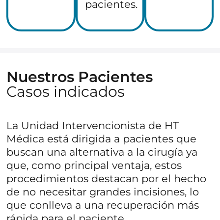
pacientes.
Nuestros Pacientes
Casos indicados
La Unidad Intervencionista de HT
Médica está dirigida a pacientes que
buscan una alternativa a la cirugía ya
que, como principal ventaja, estos
procedimientos destacan por el hecho
de no necesitar grandes incisiones, lo
HT Médica Sevilla
Hospital San Juan de Dios
que conlleva a una recuperación más
Avda. Eduardo Dato, 42.
rápida para el paciente.