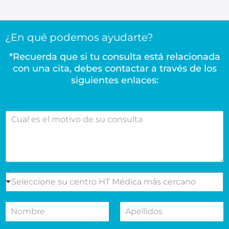
¿En qué podemos ayudarte?
*Recuerda que si tu consulta está relacionada
con una cita, debes contactar a través de los
siguientes enlaces:
C
u
a
l
e
s
e
S
Seleccione su centro HT Médica más cercano
l
e
m
l
N
A
o
e
o
p
t
c
m
e
i
c