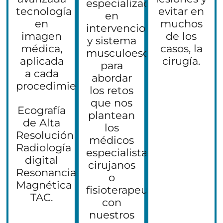
especializados
o
n
tecnología
evitar en
en
n
e
en
muchos
e
intervencionismo
s
imagen
de los
s
c
y sistema
c
o
médica,
casos, la
musculoesquelético
HT Médica Gijón
o
m
aplicada
cirugía.
para
Hospital Ribera Covadonga
m
e
a cada
e
abordar
r
C/ Gral. Suárez Valdés, 40.
procedimiento:
r
c
los retos
c
984 200 402
i
que nos
i
a
Ecografía
plantean
a
Email:
gijon@htmedica.com
l
de Alta
l
los
e
Resolución
e
s
médicos
HORARIO
s
Radiología
.
especialistas,
.
*
digital
cirujanos
*
Resonancia
o
Lunes a viernes:
08:30h - 21:00h
Magnética
fisioterapeutas
TAC.
con
nuestros