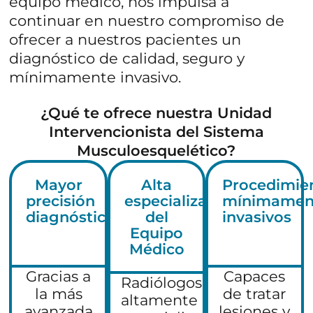
equipo médico, nos impulsa a
t
o
HORARIO
o
s
continuar en nuestro compromiso de
s
p
ofrecer a nuestros pacientes un
p
a
Lunes a Viernes:
8:00h - 22:00h
a
diagnóstico de calidad, seguro y
r
r
a
mínimamente invasivo.
a
e
e
n
¿Qué te ofrece nuestra Unidad
n
v
v
i
Intervencionista del Sistema
i
a
Musculoesquelético?
a
r
r
c
c
Mayor
Alta
Procedimie
o
o
m
precisión
especialización
mínimamen
m
u
diagnóstica
del
invasivos
u
n
Equipo
n
i
Médico
i
c
c
a
Gracias a
Capaces
a
Radiólogos
c
la más
de tratar
c
i
altamente
i
o
avanzada
lesiones y