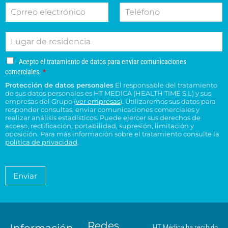
C
T
b
l
v
i
o
e
r
l
o
o
r
l
e
i
d
n
L
r
é
d
e
e
u
e
f
o
s
s
g
o
o
s
u
u
A
Acepto el tratamiento de datos para enviar comunicaciones
a
e
n
*
c
c
c
comerciales.
*
r
l
o
e
o
e
Protección de datos personales
El responsable del tratamiento
d
e
p
n
n
de sus datos personales es HT MEDICA (HEALTH TIME S.L) y sus
e
t
c
s
t
empresas del Grupo (
ver empresas
). Utilizaremos sus datos para
o
r
t
responder consultas, enviar comunicaciones comerciales y
u
r
e
e
realizar análisis estadísticos. Puede ejercer sus derechos de
r
l
o
l
acceso, rectificación, portabilidad, supresión, limitación y
s
ó
t
H
t
oposición. Para más información sobre el tratamiento consulte la
i
n
a
T
política de privacidad
.
r
d
i
*
M
a
e
c
é
t
n
o
a
d
Enviar
c
*
m
i
i
i
c
e
a
a
n
*
m
t
á
Redes
o
Información
HT Médica ha recibido