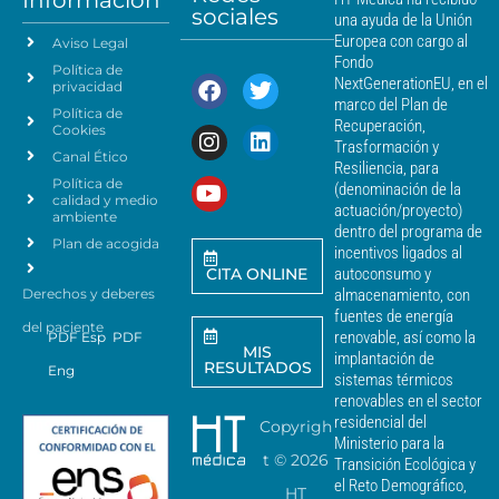
s
sociales
d
una ayuda de la Unión
c
e
Europea con cargo al
Aviso Legal
e
d
Fondo
Política de
a
r
NextGenerationEU, en el
privacidad
t
c
marco del Plan de
Política de
o
a
Recuperación,
Cookies
s
n
Trasformación y
p
Canal Ético
o
Resiliencia, para
a
Política de
*
(denominación de la
r
calidad y medio
actuación/proyecto)
a
ambiente
dentro del programa de
e
Plan de acogida
incentivos ligados al
n
CITA ONLINE
autoconsumo y
v
Derechos y deberes
almacenamiento, con
i
a
fuentes de energía
del paciente
r
renovable, así como la
PDF Esp
PDF
MIS
c
implantación de
RESULTADOS
Eng
o
sistemas térmicos
m
renovables en el sector
u
residencial del
Copyrigh
n
Ministerio para la
i
t ©
2026
Transición Ecológica y
c
el Reto Demográfico,
HT
a