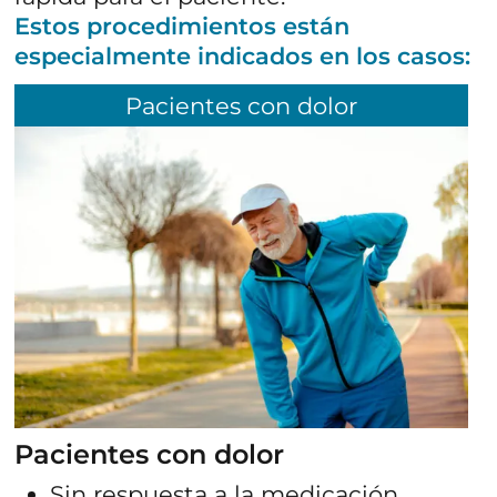
Estos procedimientos están
954 324 622
especialmente indicados en los casos:
Email:
sevilla.sjd@htmedica.com
Pacientes con dolor
HORARIO
Lunes a Viernes:
08:00h - 24:00h
Noches y fin de semana:
Guardias localizadas para urgencias.
Pacientes con dolor
Sin respuesta a la medicación