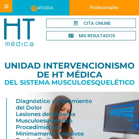
Profesionales
AYUDA
CITA ONLINE
MIS RESULTADOS
UNIDAD INTERVENCIONISMO
DE HT MÉDICA
DEL SISTEMA MUSCULOESQUELÉTICO
Diagnóstico y Tratamiento
del Dolor
Lesiones del Sistema
Musculoesquelético
Procedimientos
Mínimamente Invasivos