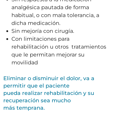
analgésica pautada de forma
habitual, o con mala tolerancia, a
dicha medicación.
Sin mejoría con cirugía.
Con limitaciones para
rehabilitación u otros tratamientos
que le permitan mejorar su
movilidad
Paseo de la Victoria, s/n.
Eliminar o disminuir el dolor, va a
permitir que el paciente
957 270 616
pueda realizar rehabilitación y su
Email:
cordoba.croja@htmedica.com
recuperación sea mucho
más temprana.
HORARIO