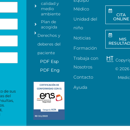
Equipo
calidad y
medio
Médico
ambiente
CITA
Unidad del
ONLINE
Plan de
acogida
niño
Derechos y
Noticias
MIS
RESULTA
deberes del
Formación
paciente
Trabaja con
Copyri
PDF Esp
Nosotros
©
2026
PDF Eng
Contacto
Médi
Ayuda
to de sus
as del
nsultas,
os.
d,
l