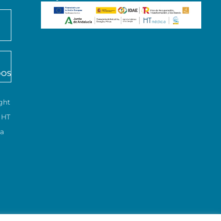
DOS
ght
HT
ca