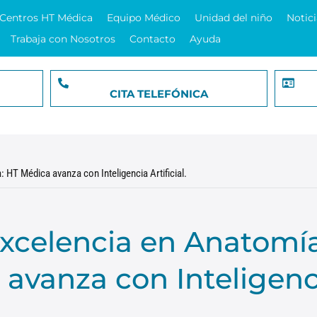
Centros HT Médica
Equipo Médico
Unidad del niño
Notici
Trabaja con Nosotros
Contacto
Ayuda
CITA TELEFÓNICA
HT Médica avanza con Inteligencia Artificial.
excelencia en Anatomí
 avanza con Inteligenc