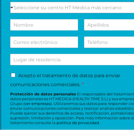
e
S
Seleccione su centro HT Médica más cercano
l
e
m
l
N
A
o
e
o
p
t
c
m
e
i
c
C
T
b
l
v
i
o
e
r
l
o
o
r
l
e
i
d
n
L
r
é
d
e
e
u
e
f
o
s
s
g
o
o
s
u
u
A
a
e
n
Acepto el tratamiento de datos para enviar
*
c
c
c
r
l
o
o
e
comunicaciones comerciales.
*
e
d
e
n
n
p
e
c
s
t
Protección de datos personales
El responsable del tratamien
t
r
t
datos personales es HT MEDICA (HEALTH TIME S.L) y sus empres
u
r
o
Grupo (
ver empresas
). Utilizaremos sus datos para responder co
e
r
l
o
enviar comunicaciones comerciales y realizar análisis estadístic
e
s
ó
t
H
Puede ejercer sus derechos de acceso, rectificación, portabilida
l
i
n
a
T
supresión, limitación y oposición. Para más información sobre e
t
d
i
tratamiento consulte la
política de privacidad
.
*
M
r
e
c
é
a