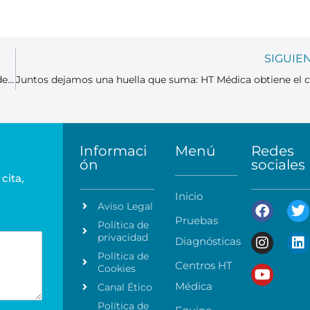
SIGUIE
La Inteligencia Artificial como aliada en la detección precoz de lesiones oncológicas.
Informaci
Menú
Redes
ón
sociales
cita,
Inicio
Aviso Legal
Pruebas
Política de
privacidad
Diagnósticas
Política de
Centros HT
Cookies
Médica
Canal Ético
Política de