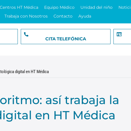
Centros HT Médica
Equipo Médico
Unidad del niño
Notici
Trabaja con Nosotros
Contacto
Ayuda
CITA TELEFÓNICA
tológica digital en HT Médica
ritmo: así trabaja la
igital en HT Médica