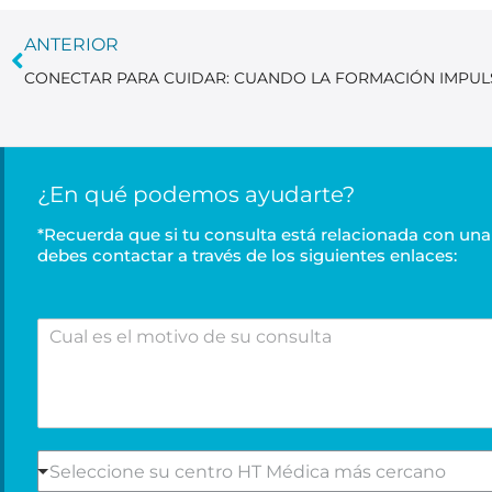
ANTERIOR
¿En qué podemos ayudarte?
*Recuerda que si tu consulta está relacionada con una 
debes contactar a través de los siguientes enlaces:
C
u
a
l
e
s
e
S
Seleccione su centro HT Médica más cercano
l
e