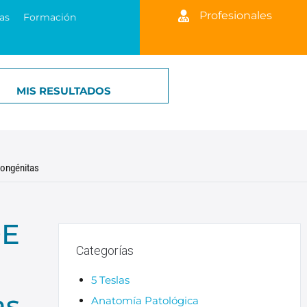
Profesionales
as
Formación
MIS RESULTADOS
ngénitas​
DE
Categorías
5 Teslas
as
Anatomía Patológica