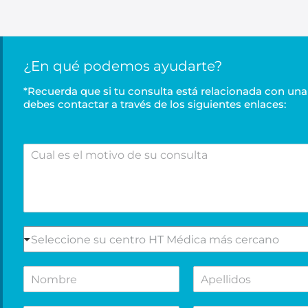
¿En qué podemos ayudarte?
*Recuerda que si tu consulta está relacionada con una 
debes contactar a través de los siguientes enlaces:
C
u
a
l
e
s
e
S
Seleccione su centro HT Médica más cercano
l
e
m
l
N
A
o
e
o
p
t
c
m
e
i
c