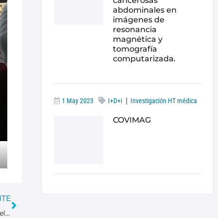
cancerosas
abdominales en
imágenes de
resonancia
magnética y
tomografía
computarizada.
|
1 May 2023
I+D+i
Investigación HT médica
COVIMAG
NTE
¿Qué papel juega la Mamografía 3D en la detección precoz del cáncer de mama? Entrevista a la Dra. María Inés Attianese, HT Médica Córdoba.