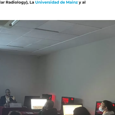
ar Radiology), La
Universidad de Mainz
y al