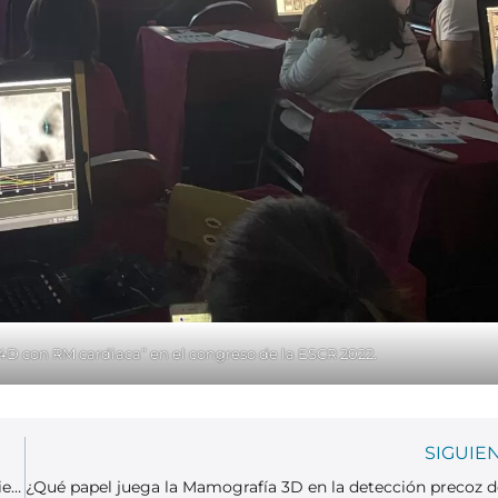
o 4D con RM cardiaca” en el congreso de la ESCR 2022.
SIGUIE
Mejoramos la experiencia de los pacientes reduciendo su ansiedad durante las pruebas diagnósticas.