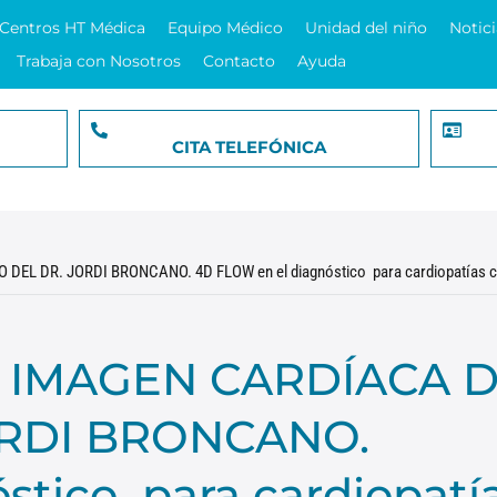
Centros HT Médica
Equipo Médico
Unidad del niño
Notici
Trabaja con Nosotros
Contacto
Ayuda
CITA TELEFÓNICA
L DR. JORDI BRONCANO. 4D FLOW en el diagnóstico para cardiopatías co
N IMAGEN CARDÍACA 
ORDI BRONCANO.
stico para cardiopatí