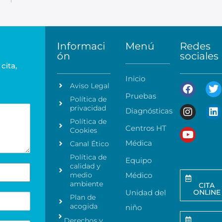
Informaci
Menú
Redes
ón
sociales
cita,
Inicio
Aviso Legal
Pruebas
Política de
privacidad
Diagnósticas
Política de
Centros HT
Cookies
Médica
Canal Ético
Política de
Equipo
calidad y
medio
Médico
ambiente
CITA
Unidad del
ONLINE
Plan de
acogida
niño
Derechos y