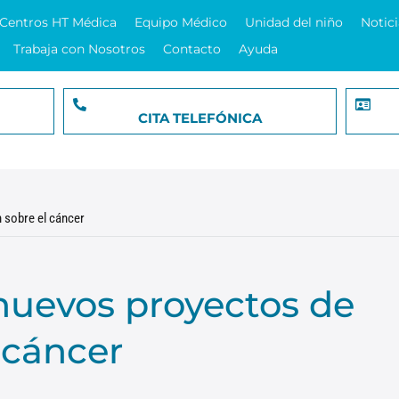
Centros HT Médica
Equipo Médico
Unidad del niño
Notici
Trabaja con Nosotros
Contacto
Ayuda
CITA TELEFÓNICA
 sobre el cáncer
nuevos proyectos de
 cáncer