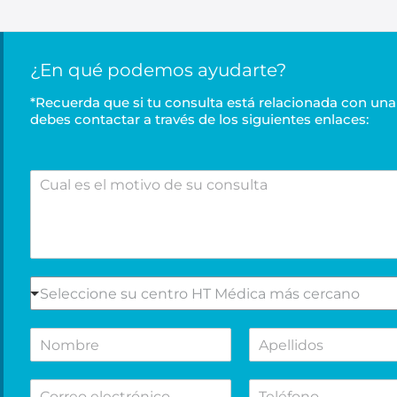
¿En qué podemos ayudarte?
*Recuerda que si tu consulta está relacionada con una 
debes contactar a través de los siguientes enlaces:
C
u
a
l
e
s
e
S
Seleccione su centro HT Médica más cercano
l
e
m
l
N
A
o
e
o
p
t
c
m
e
i
c
C
T
b
l
v
i