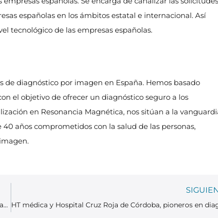
s empresas españolas. Se encarga de canalizar las solicitude
esas españolas en los ámbitos estatal e internacional. Así
nivel tecnológico de las empresas españolas.
s de diagnóstico por imagen en España. Hemos basado
con el objetivo de ofrecer un diagnóstico seguro a los
alización en Resonancia Magnética, nos sitúan a la vanguardi
e 40 años comprometidos con la salud de las personas,
 imagen.
SIGUIE
Desarrollo de secuencias de difusión basadas en TSE para el rastreo de lesiones oncológicas mediante imagen por resonancia magnética