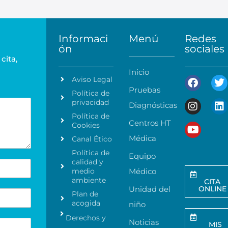
Informaci
Menú
Redes
ón
sociales
cita,
Inicio
Aviso Legal
Pruebas
Política de
privacidad
Diagnósticas
Política de
Centros HT
Cookies
Médica
Canal Ético
Política de
Equipo
calidad y
medio
Médico
ambiente
CITA
Unidad del
ONLINE
Plan de
acogida
niño
Derechos y
Noticias
MIS