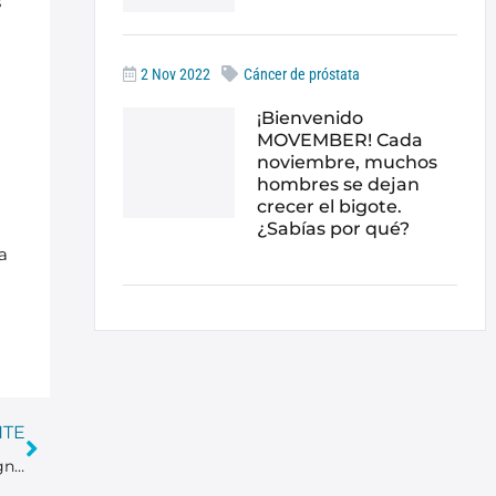
s
2 Nov 2022
Cáncer de próstata
¡Bienvenido
MOVEMBER! Cada
noviembre, muchos
hombres se dejan
crecer el bigote.
¿Sabías por qué?
a
NTE
HT médica y Hospital Cruz Roja de Córdoba, pioneros en diagnóstico y tratamiento del cáncer de próstata