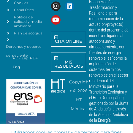
a
Recuperación,
Cookies
s
n
Trasformación y
p
Canal Ético
o
Resiliencia, para
a
Política de
*
(denominación de la
r
calidad y medio
actuación/proyecto)
a
ambiente
dentro del programa de
e
Plan de acogida
incentivos ligados al
n
CITA ONLINE
autoconsumo y
v
Derechos y deberes
almacenamiento, con
i
a
fuentes de energía
del paciente
r
renovable, así como la
PDF Esp
PDF
MIS
c
implantación de
RESULTADOS
Eng
o
sistemas térmicos
m
renovables en el sector
u
residencial del
Copyrigh
n
Ministerio para la
i
t ©
2026
Transición Ecológica y
c
el Reto Demográfico,
HT
a
gestionado por la Junta
c
Médica
de Andalucía, a través
i
de la Agencia Andaluza
o
de la Energía
n
e
Utilizamos cookies propias y de terceros para fines
s