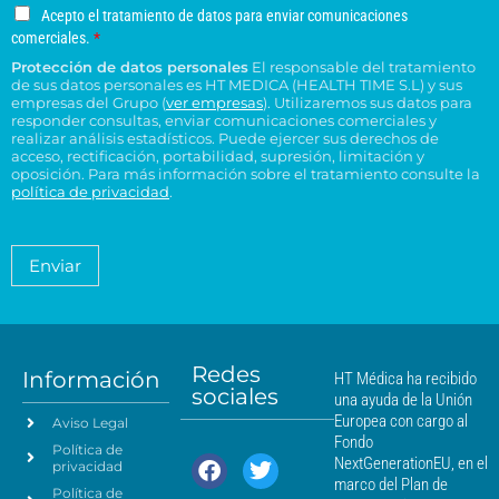
g
o
o
s
u
u
A
Acepto el tratamiento de datos para enviar comunicaciones
a
e
n
*
c
c
c
comerciales.
*
r
l
o
e
o
e
Protección de datos personales
El responsable del tratamiento
d
e
p
n
n
de sus datos personales es HT MEDICA (HEALTH TIME S.L) y sus
e
t
c
s
t
empresas del Grupo (
ver empresas
). Utilizaremos sus datos para
o
r
t
responder consultas, enviar comunicaciones comerciales y
u
r
e
e
realizar análisis estadísticos. Puede ejercer sus derechos de
r
l
o
l
acceso, rectificación, portabilidad, supresión, limitación y
s
ó
t
H
t
oposición. Para más información sobre el tratamiento consulte la
i
n
a
T
política de privacidad
.
r
d
i
*
M
a
e
c
é
t
n
o
a
d
Enviar
c
*
m
i
i
i
c
e
a
a
n
*
m
t
á
Redes
o
Información
HT Médica ha recibido
s
sociales
d
una ayuda de la Unión
c
e
Europea con cargo al
Aviso Legal
e
d
Fondo
Política de
a
r
NextGenerationEU, en el
privacidad
t
c
marco del Plan de
Política de
o