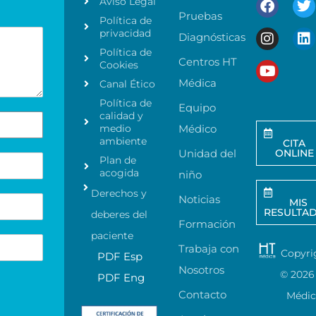
Aviso Legal
Pruebas
Política de
privacidad
Diagnósticas
Política de
Centros HT
Cookies
Médica
Canal Ético
Política de
Equipo
calidad y
medio
Médico
ambiente
CITA
Unidad del
ONLINE
Plan de
acogida
niño
Derechos y
Noticias
MIS
RESULTA
deberes del
Formación
paciente
Trabaja con
Copyri
PDF Esp
Nosotros
©
2026
PDF Eng
Contacto
Médi