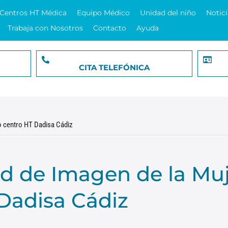
Centros HT Médica
Equipo Médico
Unidad del niño
Notici
Trabaja con Nosotros
Contacto
Ayuda
CITA TELEFÓNICA
o centro HT Dadisa Cádiz
d de Imagen de la Mu
Dadisa Cádiz