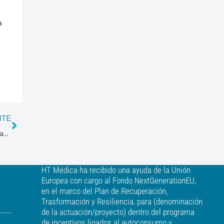
a
NTE
Hoy, 8 de noviembre, celebramos el Día Internacional de la Radiología
HT Médica ha recibido una ayuda de la Unión
Europea con cargo al Fondo NextGenerationEU,
en el marco del Plan de Recuperación,
Trasformación y Resiliencia, para (denominación
de la actuación/proyecto) dentro del programa
de incentivos ligados al autoconsumo y