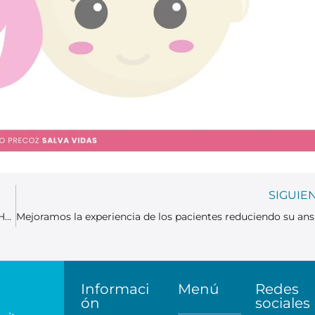
SIGUIE
El Dr. Antonio Luna, reconocido por la RSNA con el Lifetime Honored Educator Award
Informaci
Menú
Redes
ón
sociales