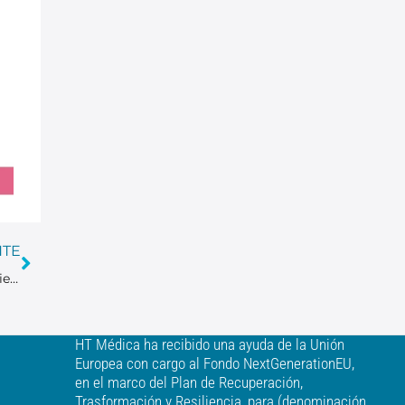
NTE
Mejoramos la experiencia de los pacientes reduciendo su ansiedad durante las pruebas diagnósticas.
HT Médica ha recibido una ayuda de la Unión
Europea con cargo al Fondo NextGenerationEU,
en el marco del Plan de Recuperación,
Trasformación y Resiliencia, para (denominación