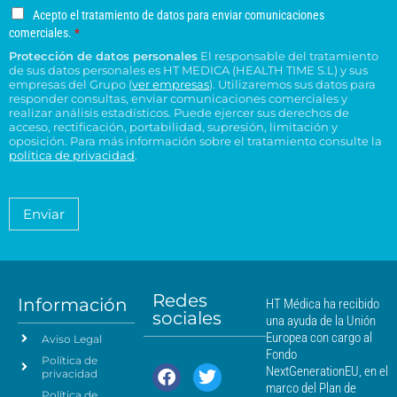
g
o
o
s
u
u
A
Acepto el tratamiento de datos para enviar comunicaciones
a
e
n
*
c
c
c
comerciales.
*
r
l
o
e
o
e
Protección de datos personales
El responsable del tratamiento
d
e
p
n
n
de sus datos personales es HT MEDICA (HEALTH TIME S.L) y sus
e
t
c
s
t
empresas del Grupo (
ver empresas
). Utilizaremos sus datos para
o
r
t
responder consultas, enviar comunicaciones comerciales y
u
r
e
e
realizar análisis estadísticos. Puede ejercer sus derechos de
r
l
o
l
acceso, rectificación, portabilidad, supresión, limitación y
s
ó
t
H
t
oposición. Para más información sobre el tratamiento consulte la
i
n
a
T
política de privacidad
.
r
d
i
*
M
a
e
c
é
t
n
o
a
d
Enviar
c
*
m
i
i
i
c
e
a
a
n
*
m
t
á
Redes
o
Información
HT Médica ha recibido
s
sociales
d
una ayuda de la Unión
c
e
Europea con cargo al
Aviso Legal
e
d
Fondo
Política de
a
r
NextGenerationEU, en el
privacidad
t
c
marco del Plan de
Política de
o