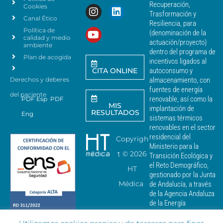
a
Recuperación,
Cookies
s
n
Trasformación y
p
Canal Ético
o
Resiliencia, para
a
Política de
*
(denominación de la
r
calidad y medio
actuación/proyecto)
a
ambiente
dentro del programa de
e
Plan de acogida
incentivos ligados al
n
CITA ONLINE
autoconsumo y
v
Derechos y deberes
almacenamiento, con
i
a
fuentes de energía
del paciente
r
renovable, así como la
PDF Esp
PDF
MIS
c
implantación de
RESULTADOS
Eng
o
sistemas térmicos
m
renovables en el sector
u
residencial del
Copyrigh
n
Ministerio para la
i
t ©
2026
Transición Ecológica y
c
el Reto Demográfico,
HT
a
gestionado por la Junta
c
Médica
de Andalucía, a través
i
de la Agencia Andaluza
o
de la Energía
n
e