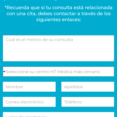
*Recuerda que si tu consulta está relacionada
con una cita, debes contactar a través de los
siguientes enlaces:
C
u
a
l
e
s
e
S
Seleccione su centro HT Médica más cercano
l
e
m
l
N
A
o
e
o
p
t
c
m
e
i
c
C
T
b
l
v
i
o
e
r
l
o
o
r
l
e
i
d
n
L
r
é
d
e
e