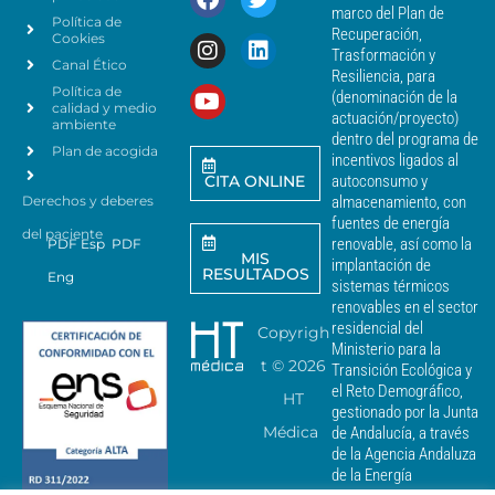
t
c
marco del Plan de
Política de
o
a
Recuperación,
Cookies
s
n
Trasformación y
p
Canal Ético
o
Resiliencia, para
a
Política de
*
(denominación de la
r
calidad y medio
actuación/proyecto)
a
ambiente
dentro del programa de
e
Plan de acogida
incentivos ligados al
n
CITA ONLINE
autoconsumo y
v
Derechos y deberes
almacenamiento, con
i
a
fuentes de energía
del paciente
r
renovable, así como la
PDF Esp
PDF
MIS
c
implantación de
RESULTADOS
Eng
o
sistemas térmicos
m
renovables en el sector
u
residencial del
Copyrigh
n
Ministerio para la
i
t ©
2026
Transición Ecológica y
c
el Reto Demográfico,
HT
a
gestionado por la Junta
c
Médica
de Andalucía, a través
i
de la Agencia Andaluza
o
de la Energía
n