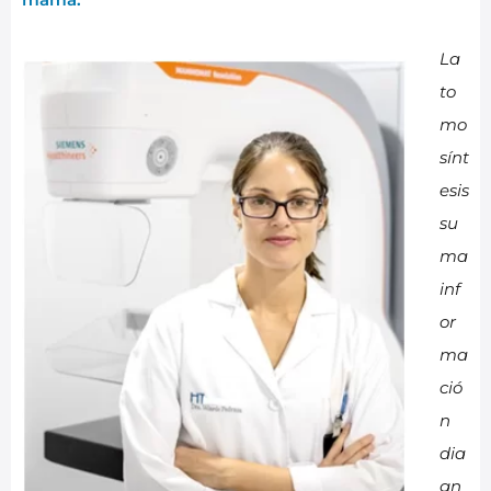
La
to
mo
sínt
esis
su
ma
inf
or
ma
ció
n
dia
gn