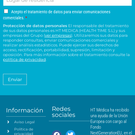
u
e
f
o
s
s
g
o
o
s
u
u
A
Acepto el tratamiento de datos para enviar comunicaciones
a
e
n
*
c
c
c
comerciales.
*
r
l
o
e
o
e
Protección de datos personales
El responsable del tratamiento
d
e
p
n
n
de sus datos personales es HT MEDICA (HEALTH TIME S.L) y sus
e
t
c
s
t
empresas del Grupo (
ver empresas
). Utilizaremos sus datos para
o
r
t
responder consultas, enviar comunicaciones comerciales y
u
r
e
e
realizar análisis estadísticos. Puede ejercer sus derechos de
r
l
o
l
acceso, rectificación, portabilidad, supresión, limitación y
s
ó
t
H
t
oposición. Para más información sobre el tratamiento consulte la
i
n
a
T
política de privacidad
.
r
d
i
*
M
a
e
c
é
t
n
o
a
d
Enviar
c
*
m
i
i
i
c
e
a
a
n
*
m
t
á
Redes
o
Información
HT Médica ha recibido
s
sociales
d
una ayuda de la Unión
c
e
Europea con cargo al
Aviso Legal
e
d
Fondo
Política de
a
r
NextGenerationEU, en el
privacidad