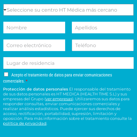
s
e
S
Seleccione su centro HT Médica más cercano
l
e
m
l
N
A
o
e
o
p
t
c
m
e
i
c
C
T
b
l
v
i
o
e
r
l
o
o
r
l
e
i
d
n
L
r
é
d
e
e
u
e
f
o
s
s
g
o
o
s
u
u
A
Acepto el tratamiento de datos para enviar comunicaciones
a
e
n
*
c
c
c
comerciales.
*
r
l
o
e
o
e
Protección de datos personales
El responsable del tratamiento
d
e
p
n
n
de sus datos personales es HT MEDICA (HEALTH TIME S.L) y sus
e
t
c
s
t
empresas del Grupo (
ver empresas
). Utilizaremos sus datos para
o
r
t
responder consultas, enviar comunicaciones comerciales y
u
r
e
e
realizar análisis estadísticos. Puede ejercer sus derechos de
r
l
o
l
acceso, rectificación, portabilidad, supresión, limitación y
s
ó
t
H
t
oposición. Para más información sobre el tratamiento consulte la
i
n
a
T
política de privacidad
.
r
d
i
*
M
a
e
c
é
t