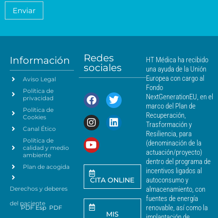
n
o
a
d
Enviar
c
*
m
i
i
i
c
e
a
a
n
*
m
t
á
Redes
o
Información
HT Médica ha recibido
s
sociales
d
una ayuda de la Unión
c
e
Europea con cargo al
Aviso Legal
e
d
Fondo
Política de
a
r
NextGenerationEU, en el
privacidad
t
c
marco del Plan de
Política de
o
a
Recuperación,
Cookies
s
n
Trasformación y
p
Canal Ético
o
Resiliencia, para
a
Política de
*
(denominación de la
r
calidad y medio
actuación/proyecto)
a
ambiente
dentro del programa de
e
Plan de acogida
incentivos ligados al
n
CITA ONLINE
autoconsumo y
v
Derechos y deberes
almacenamiento, con
i
a
fuentes de energía
del paciente
r
renovable, así como la
PDF Esp
PDF
MIS
c
implantación de