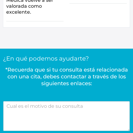
Médica vuelve a ser
valorada como
excelente.
¿En qué podemos ayudarte?
*Recuerda que si tu consulta está relacionada
con una cita, debes contactar a través de los
siguientes enlaces:
C
u
a
l
e