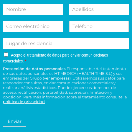
m
l
N
A
o
e
o
p
t
c
m
e
i
c
C
T
b
l
v
i
o
e
r
l
o
o
r
l
e
i
d
n
L
r
é
d
e
e
u
e
f
o
s
s
g
o
o
s
u
u
A
Acepto el tratamiento de datos para enviar comunicaciones
a
e
n
*
c
c
c
comerciales.
*
r
l
o
e
o
e
Protección de datos personales
El responsable del tratamiento
d
e
p
n
n
de sus datos personales es HT MEDICA (HEALTH TIME S.L) y sus
e
t
c
s
t
empresas del Grupo (
ver empresas
). Utilizaremos sus datos para
o
r
t
responder consultas, enviar comunicaciones comerciales y
u
r
e
e
realizar análisis estadísticos. Puede ejercer sus derechos de
r
l
o
l
acceso, rectificación, portabilidad, supresión, limitación y
s
ó
t
H
t
oposición. Para más información sobre el tratamiento consulte la
i
n
a
T
política de privacidad
.
r
d
i
*
M
a
e
c
é
t
n
o
a
d
Enviar
c
*
m
i
i
i
c