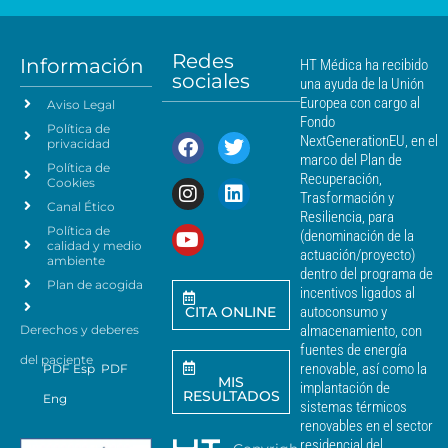
e
a
a
n
*
m
t
á
Redes
o
Información
HT Médica ha recibido
s
sociales
d
una ayuda de la Unión
c
e
Europea con cargo al
Aviso Legal
e
d
Fondo
Política de
a
r
NextGenerationEU, en el
privacidad
t
c
marco del Plan de
Política de
o
a
Recuperación,
Cookies
s
n
Trasformación y
p
Canal Ético
o
Resiliencia, para
a
Política de
*
(denominación de la
r
calidad y medio
actuación/proyecto)
a
ambiente
dentro del programa de
e
Plan de acogida
incentivos ligados al
n
CITA ONLINE
autoconsumo y
v
Derechos y deberes
almacenamiento, con
i
a
fuentes de energía
del paciente
r
renovable, así como la
PDF Esp
PDF
MIS
c
implantación de
RESULTADOS
Eng
o
sistemas térmicos
m
renovables en el sector
u
residencial del