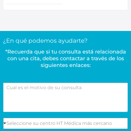
¿En qué podemos ayudarte?
*Recuerda que si tu consulta está relacionada
con una cita, debes contactar a través de los
siguientes enlaces:
C
u
a
l
e
s
e
S
Seleccione su centro HT Médica más cercano
l
e