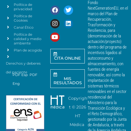
e
d
Fondo
Política de
a
r
NextGenerationEU, en el
privacidad
t
c
marco del Plan de
Política de
o
a
Recuperación,
Cookies
s
n
Trasformación y
p
Canal Ético
o
Resiliencia, para
a
Política de
*
(denominación de la
r
calidad y medio
actuación/proyecto)
a
ambiente
dentro del programa de
e
Plan de acogida
incentivos ligados al
n
CITA ONLINE
autoconsumo y
v
Derechos y deberes
almacenamiento, con
i
a
fuentes de energía
del paciente
r
renovable, así como la
PDF Esp
PDF
MIS
c
implantación de
RESULTADOS
Eng
o
sistemas térmicos
m
renovables en el sector
u
residencial del
Copyrigh
n
Ministerio para la
i
t ©
2026
Transición Ecológica y
c
el Reto Demográfico,
HT
a
gestionado por la Junta
c
Médica
de Andalucía, a través
i
de la Agencia Andaluza