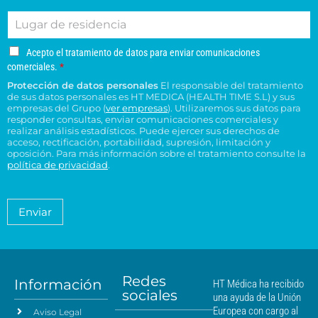
r
l
e
i
d
n
L
r
é
d
e
e
u
e
f
o
s
s
g
o
o
s
u
u
A
Acepto el tratamiento de datos para enviar comunicaciones
a
e
n
*
c
c
c
comerciales.
*
r
l
o
e
o
e
Protección de datos personales
El responsable del tratamiento
d
e
p
n
n
de sus datos personales es HT MEDICA (HEALTH TIME S.L) y sus
e
t
c
s
t
empresas del Grupo (
ver empresas
). Utilizaremos sus datos para
o
r
t
responder consultas, enviar comunicaciones comerciales y
u
r
e
e
realizar análisis estadísticos. Puede ejercer sus derechos de
r
l
o
l
acceso, rectificación, portabilidad, supresión, limitación y
s
ó
t
H
t
oposición. Para más información sobre el tratamiento consulte la
i
n
a
T
política de privacidad
.
r
d
i
*
M
a
e
c
é
t
n
o
a
d
Enviar
c
*
m
i
i
i
c
e
a
a
n
*
m
t
á
Redes
o
Información
HT Médica ha recibido
s
sociales
d
una ayuda de la Unión
c
e
Europea con cargo al
Aviso Legal