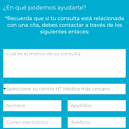
¿En qué podemos ayudarte?
*Recuerda que si tu consulta está relacionada
con una cita, debes contactar a través de los
siguientes enlaces:
C
u
a
l
e
s
e
S
Seleccione su centro HT Médica más cercano
l
e
m
l
N
A
o
e
o
p
t
c
m
e
i
c
C
T
b
l
v
i
o
e
r
l
o
o