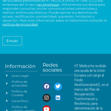
de sus datos personales es HT MEDICA (HEALTH TIME S.L) y sus
e
t
c
s
t
empresas del Grupo (
ver empresas
). Utilizaremos sus datos para
o
r
t
responder consultas, enviar comunicaciones comerciales y
u
r
e
e
realizar análisis estadísticos. Puede ejercer sus derechos de
r
l
o
l
acceso, rectificación, portabilidad, supresión, limitación y
s
ó
t
H
t
oposición. Para más información sobre el tratamiento consulte la
i
n
a
T
política de privacidad
.
r
d
i
*
M
a
e
c
é
t
n
o
a
d
Enviar
c
*
m
i
i
i
c
e
a
a
n
*
m
t
á
Redes
o
Información
HT Médica ha recibido
s
sociales
d
una ayuda de la Unión
c
e
Europea con cargo al
Aviso Legal
e
d
Fondo
Política de
a
r
NextGenerationEU, en el
privacidad
t
c
marco del Plan de
Política de
o
a
Recuperación,
Cookies
s
n
Trasformación y
p
Canal Ético
o
Resiliencia, para
a
Política de
*
(denominación de la
r
calidad y medio