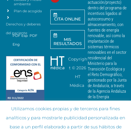
actuación/proyecto)
a
ambiente
dentro del programa de
e
Plan de acogida
incentivos ligados al
n
CITA ONLINE
autoconsumo y
v
Derechos y deberes
almacenamiento, con
i
a
fuentes de energía
del paciente
r
renovable, así como la
PDF Esp
PDF
MIS
c
implantación de
RESULTADOS
Eng
o
sistemas térmicos
m
renovables en el sector
u
residencial del
Copyrigh
n
Ministerio para la
i
t ©
2026
Transición Ecológica y
c
el Reto Demográfico,
HT
a
gestionado por la Junta
c
Médica
de Andalucía, a través
i
de la Agencia Andaluza
o
de la Energía
n
e
Utilizamos cookies propias y de terceros para fines
s
c
analíticos y para mostrarle publicidad personalizada en
o
m
base a un perfil elaborado a partir de sus hábitos de
e