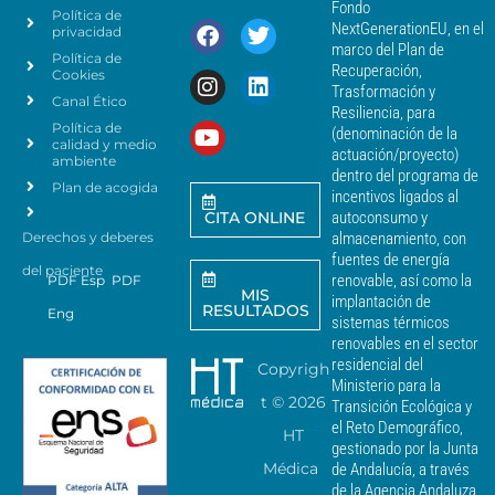
e
Fondo
Política de
a
r
NextGenerationEU, en el
privacidad
t
c
marco del Plan de
Política de
o
a
Recuperación,
Cookies
s
n
Trasformación y
p
Canal Ético
o
Resiliencia, para
a
Política de
*
(denominación de la
r
calidad y medio
actuación/proyecto)
a
ambiente
dentro del programa de
e
Plan de acogida
incentivos ligados al
n
CITA ONLINE
autoconsumo y
v
Derechos y deberes
almacenamiento, con
i
a
fuentes de energía
del paciente
r
renovable, así como la
PDF Esp
PDF
MIS
c
implantación de
RESULTADOS
Eng
o
sistemas térmicos
m
renovables en el sector
u
residencial del
Copyrigh
n
Ministerio para la
i
t ©
2026
Transición Ecológica y
c
el Reto Demográfico,
HT
a
gestionado por la Junta
c
Médica
de Andalucía, a través
i
de la Agencia Andaluza