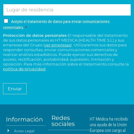
r
l
e
i
d
n
L
r
é
d
e
e
u
e
f
o
s
s
g
o
o
s
u
u
A
Acepto el tratamiento de datos para enviar comunicaciones
a
e
n
*
c
c
c
comerciales.
*
r
l
o
e
o
e
Protección de datos personales
El responsable del tratamiento
d
e
p
n
n
de sus datos personales es HT MEDICA (HEALTH TIME S.L) y sus
e
t
c
s
t
empresas del Grupo (
ver empresas
). Utilizaremos sus datos para
o
r
t
responder consultas, enviar comunicaciones comerciales y
u
r
e
e
realizar análisis estadísticos. Puede ejercer sus derechos de
r
l
o
l
acceso, rectificación, portabilidad, supresión, limitación y
s
ó
t
H
t
oposición. Para más información sobre el tratamiento consulte la
i
n
a
T
política de privacidad
.
r
d
i
*
M
a
e
c
é
t
n
o
a
d
Enviar
c
*
m
i
i
i
c
e
a
a
n
*
m
t
á
Redes
o
Información
HT Médica ha recibido
s
sociales
d
una ayuda de la Unión
c
e
Europea con cargo al
Aviso Legal
d