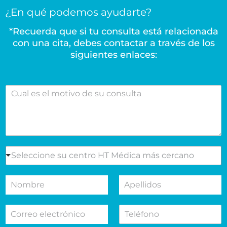
¿En qué podemos ayudarte?
*Recuerda que si tu consulta está relacionada
con una cita, debes contactar a través de los
siguientes enlaces:
C
u
a
l
e
s
e
S
Seleccione su centro HT Médica más cercano
l
e
m
l
N
A
o
e
o
p
t
c
m
e
i
c
C
T
b
l
v
i
o
e
r
l
o
o