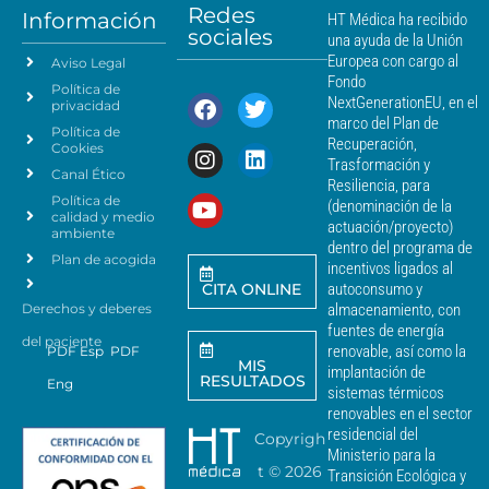
á
Redes
o
Información
HT Médica ha recibido
s
sociales
d
una ayuda de la Unión
c
e
Europea con cargo al
Aviso Legal
e
d
Fondo
Política de
a
r
NextGenerationEU, en el
privacidad
t
c
marco del Plan de
Política de
o
a
Recuperación,
Cookies
s
n
Trasformación y
p
Canal Ético
o
Resiliencia, para
a
Política de
*
(denominación de la
r
calidad y medio
actuación/proyecto)
a
ambiente
dentro del programa de
e
Plan de acogida
incentivos ligados al
n
CITA ONLINE
autoconsumo y
v
Derechos y deberes
almacenamiento, con
i
a
fuentes de energía
del paciente
r
renovable, así como la
PDF Esp
PDF
MIS
c
implantación de
RESULTADOS
Eng
o
sistemas térmicos
m
renovables en el sector
u
residencial del
Copyrigh
n
Ministerio para la
i
t ©
2026
Transición Ecológica y
c