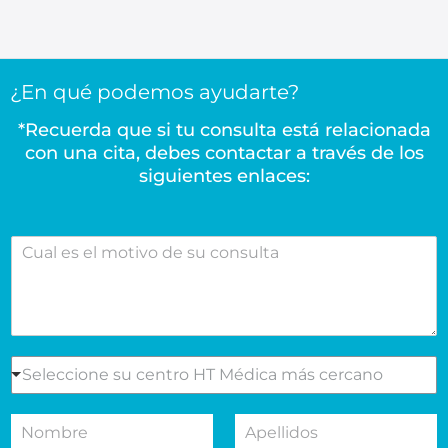
¿En qué podemos ayudarte?
*Recuerda que si tu consulta está relacionada
con una cita, debes contactar a través de los
siguientes enlaces:
C
u
a
l
e
s
e
S
Seleccione su centro HT Médica más cercano
l
e
m
l
N
A
o
e
o
p
t
c