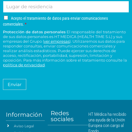
L
r
é
d
e
e
u
e
f
o
s
s
g
o
o
s
u
u
A
Acepto el tratamiento de datos para enviar comunicaciones
a
e
n
*
c
c
c
comerciales.
*
r
l
o
e
o
e
Protección de datos personales
El responsable del tratamiento
d
e
p
n
n
de sus datos personales es HT MEDICA (HEALTH TIME S.L) y sus
e
t
c
s
t
empresas del Grupo (
ver empresas
). Utilizaremos sus datos para
o
r
t
responder consultas, enviar comunicaciones comerciales y
u
r
e
e
realizar análisis estadísticos. Puede ejercer sus derechos de
r
l
o
l
acceso, rectificación, portabilidad, supresión, limitación y
s
ó
t
H
t
oposición. Para más información sobre el tratamiento consulte la
i
n
a
T
política de privacidad
.
r
d
i
*
M
a
e
c
é
t
n
o
a
d
Enviar
c
*
m
i
i
i
c
e
a
a
n
*
m
t
á
Redes
o
Información
HT Médica ha recibido
s
sociales
d
una ayuda de la Unión
c
e
Europea con cargo al
Aviso Legal
e
d
Fondo