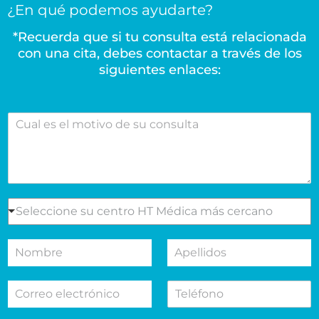
¿En qué podemos ayudarte?
*Recuerda que si tu consulta está relacionada
con una cita, debes contactar a través de los
siguientes enlaces:
C
u
a
l
e
s
e
S
Seleccione su centro HT Médica más cercano
l
e
m
l
N
A
o
e
o
p
t
c
m
e
i
c
C
T
b
l
v
i
o
e
r
l
o
o
r
l
e
i
d
n