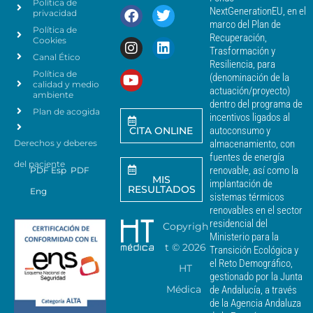
Política de
a
r
NextGenerationEU, en el
privacidad
t
c
marco del Plan de
Política de
o
a
Recuperación,
Cookies
s
n
Trasformación y
p
Canal Ético
o
Resiliencia, para
a
Política de
*
(denominación de la
r
calidad y medio
actuación/proyecto)
a
ambiente
dentro del programa de
e
Plan de acogida
incentivos ligados al
n
CITA ONLINE
autoconsumo y
v
Derechos y deberes
almacenamiento, con
i
a
fuentes de energía
del paciente
r
renovable, así como la
PDF Esp
PDF
MIS
c
implantación de
RESULTADOS
Eng
o
sistemas térmicos
m
renovables en el sector
u
residencial del
Copyrigh
n
Ministerio para la
i
t ©
2026
Transición Ecológica y
c
el Reto Demográfico,
HT
a
gestionado por la Junta
c
Médica
de Andalucía, a través
i
de la Agencia Andaluza
o