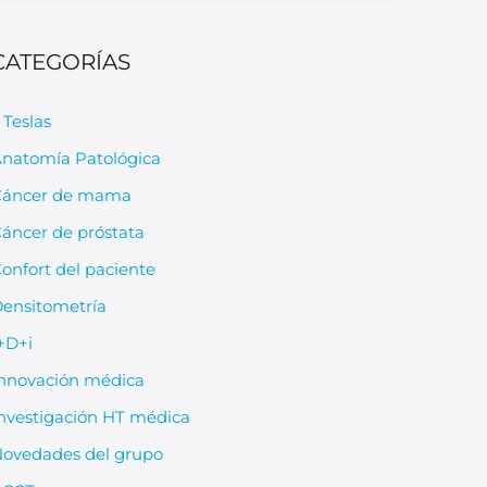
CATEGORÍAS
 Teslas
natomía Patológica
Cáncer de mama
áncer de próstata
onfort del paciente
ensitometría
+D+i
nnovación médica
nvestigación HT médica
ovedades del grupo