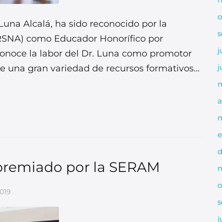
o
Luna Alcalá, ha sido reconocido por la
s
(RSNA) como Educador Honorífico por
j
onoce la labor del Dr. Luna como promotor
j
de una gran variedad de recursos formativos...
a
m
e
d
premiado por la SERAM
n
o
2019
s
j