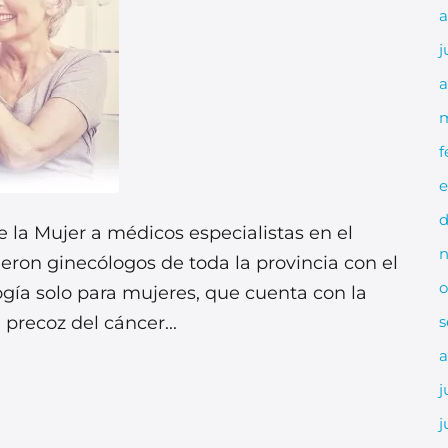
a
j
a
m
f
e
d
 la Mujer a médicos especialistas en el
n
ieron ginecólogos de toda la provincia con el
o
ogía solo para mujeres, que cuenta con la
precoz del cáncer...
s
a
j
j