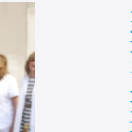
j
m
f
d
n
o
s
a
j
m
f
e
n