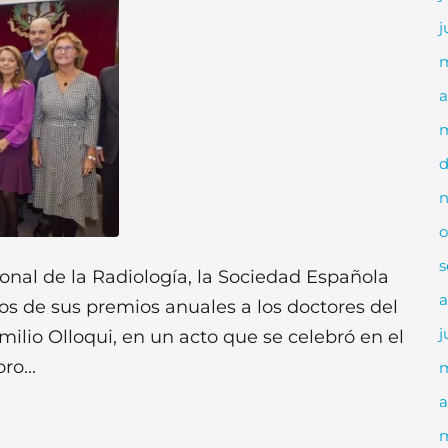
j
a
m
d
n
o
s
onal de la Radiología, la Sociedad Española
a
s de sus premios anuales a los doctores del
j
ilio Olloqui, en un acto que se celebró en el
o...
a
m