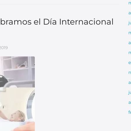
m
a
bramos el Día Internacional
j
m
a
2019
m
e
n
a
j
a
f