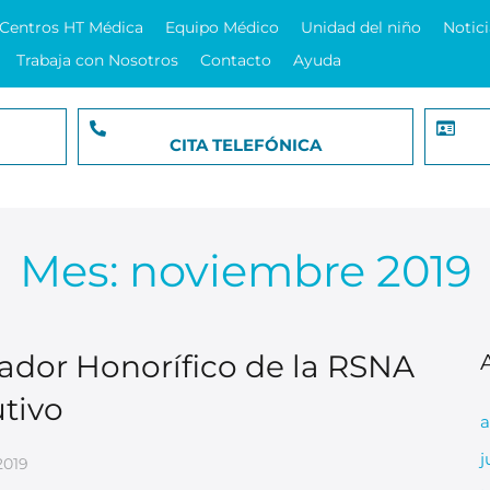
Centros HT Médica
Equipo Médico
Unidad del niño
Notici
Trabaja con Nosotros
Contacto
Ayuda
CITA TELEFÓNICA
Mes:
noviembre 2019
cador Honorífico de la RSNA
tivo
a
j
2019