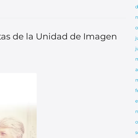
d
n
o
stas de la Unidad de Imagen
j
j
m
a
m
f
e
n
o
s